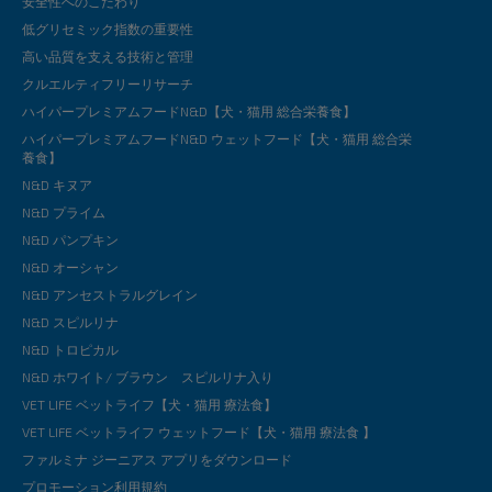
安全性へのこだわり
低グリセミック指数の重要性
高い品質を支える技術と管理
クルエルティフリーリサーチ
ハイパープレミアムフードN&D【犬・猫用 総合栄養食】
ハイパープレミアムフードN&D ウェットフード【犬・猫用 総合栄
養食】
N&D キヌア
N&D プライム
N&D パンプキン
N&D オーシャン
N&D アンセストラルグレイン
N&D スピルリナ
N&D トロピカル
N&D ホワイト/ ブラウン スピルリナ入り
VET LIFE ベットライフ【犬・猫用 療法食】
VET LIFE ベットライフ ウェットフード【犬・猫用 療法食 】
ファルミナ ジーニアス アプリをダウンロード
プロモーション利用規約