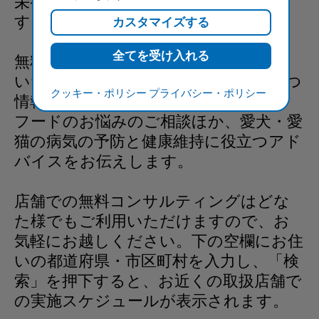
栄養ケアプランを無料で作成いたしま
す。
無料のペットケアプログラムにご登録
いただくと、愛犬・愛猫の健康に役立つ
クッキー・ポリシー
プライバシー・ポリシー
情報をお届けします。
フードのお悩みのご相談ほか、愛犬・愛
猫の病気の予防と健康維持に役立つアド
バイスをお伝えします。
店舗での無料コンサルティングはどな
た様でもご利用いただけますので、お
気軽にお越しください。下の空欄にお住
いの都道府県・市区町村を入力し、「検
索」を押下すると、お近くの取扱店舗で
の実施スケジュールが表示されます。