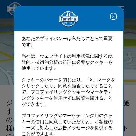
Pet Care Solutions.
あなたのプライバシーは私たちにとって重要
です。
当社は、ウェブサイトの利用状況に関する統
計的・技術的分析の処理に必要なクッキーを
使用しています。
ジーニアスデー
クッキーのバナーを閉じたり、「X」マークを
クリックしたり、同意を拒否したりすること
で、プロファイリングクッキーやマーケティ
ングクッキーを使用せずに閲覧を続けること
ジーニアスデーは、N&D取扱店舗で実施
ができます。
する無料のイベントです。ファルミナ
プロファイリングやマーケティング用のクッ
のジーニアスコンサルタントが、お客
キーの使用に同意していただくと、お客様の
様の愛犬・愛猫の状態に合わせたペット
ニーズに対応した広告メッセージを提供する
ことができます。