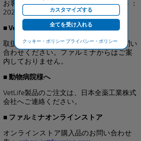
お客様相談室・ペット栄養ケアサポート：
2026年8月10日（月）～8月16日（日）
■ VetLife取扱動物病院について
クッキー・ポリシー
プライバシー・ポリシー
取扱いについては、動物病院へ直接お問い
合わせください。ファルミナからはご案
内しておりません。
■ 動物病院様へ
VetLife製品のご注文は、日本全薬工業株式
会社へご連絡ください。
■ ファルミナオンラインストア
オンラインストア購入品のお問い合わせ