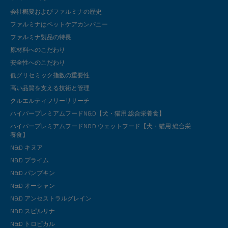
会社概要およびファルミナの歴史
ファルミナはペットケアカンパニー
ファルミナ製品の特長
原材料へのこだわり
安全性へのこだわり
低グリセミック指数の重要性
高い品質を支える技術と管理
クルエルティフリーリサーチ
ハイパープレミアムフードN&D【犬・猫用 総合栄養食】
ハイパープレミアムフードN&D ウェットフード【犬・猫用 総合栄
養食】
N&D キヌア
N&D プライム
N&D パンプキン
N&D オーシャン
N&D アンセストラルグレイン
N&D スピルリナ
N&D トロピカル