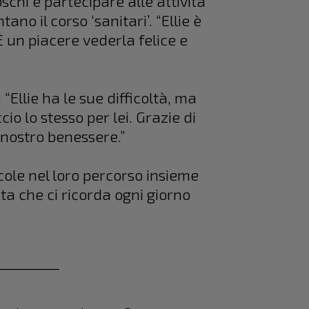
schi e partecipare alle attività
ano il corso ‘sanitari’. “Ellie è
È un piacere vederla felice e
 “Ellie ha le sue difficoltà, ma
cio lo stesso per lei. Grazie di
 nostro benessere.”
cole nel loro percorso insieme
ta che ci ricorda ogni giorno
_________