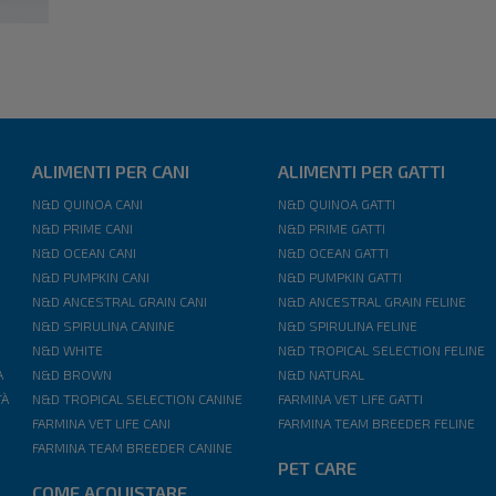
ALIMENTI PER CANI
ALIMENTI PER GATTI
N&D QUINOA CANI
N&D QUINOA GATTI
N&D PRIME CANI
N&D PRIME GATTI
N&D OCEAN CANI
N&D OCEAN GATTI
N&D PUMPKIN CANI
N&D PUMPKIN GATTI
N&D ANCESTRAL GRAIN CANI
N&D ANCESTRAL GRAIN FELINE
N&D SPIRULINA CANINE
N&D SPIRULINA FELINE
N&D WHITE
N&D TROPICAL SELECTION FELINE
A
N&D BROWN
N&D NATURAL
TÀ
N&D TROPICAL SELECTION CANINE
FARMINA VET LIFE GATTI
FARMINA VET LIFE CANI
FARMINA TEAM BREEDER FELINE
FARMINA TEAM BREEDER CANINE
PET CARE
COME ACQUISTARE