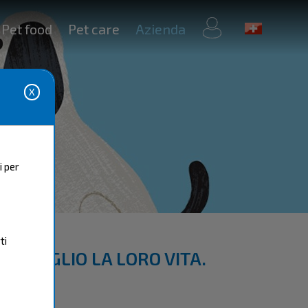
Il mio
Pet food
Pet care
Azienda
account
i per
ti
N MEGLIO LA LORO VITA.