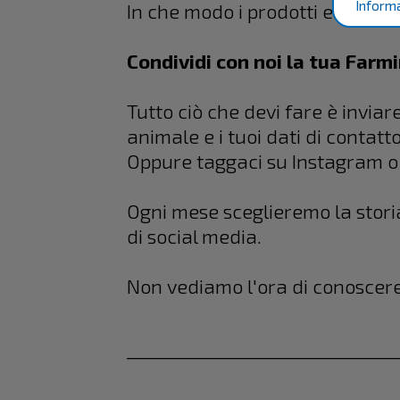
Informa
In che modo i prodotti e i serv
Condividi con noi la tua Farm
Tutto ciò che devi fare è invia
animale e i tuoi dati di contatto
Oppure taggaci su Instagram o 
Ogni mese sceglieremo la storia
di social media.
Non vediamo l'ora di conoscere 
______________________________