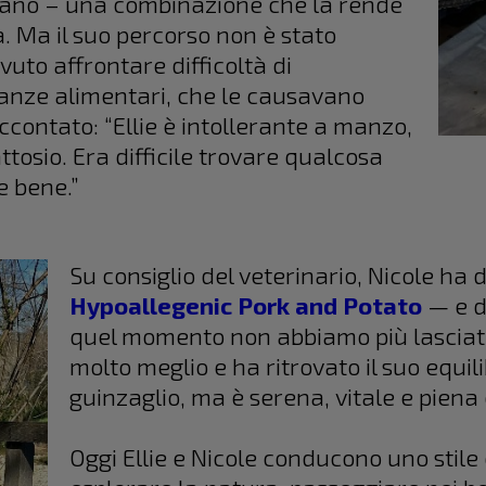
liano – una combinazione che la rende
a. Ma il suo percorso non è stato
vuto affrontare difficoltà di
anze alimentari, che le causavano
accontato: “Ellie è intollerante a manzo,
lattosio. Era difficile trovare qualcosa
e bene.”
Su consiglio del veterinario, Nicole ha 
Hypoallegenic Pork and Potato
— e d
quel momento non abbiamo più lasciato
molto meglio e ha ritrovato il suo equil
guinzaglio, ma è serena, vitale e piena 
Oggi Ellie e Nicole conducono uno stile