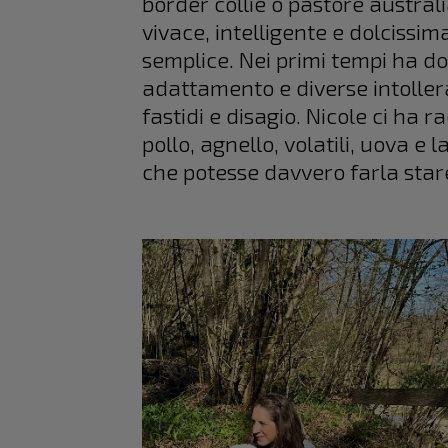
border collie o pastore austra
vivace, intelligente e dolcissim
semplice. Nei primi tempi ha do
adattamento e diverse intoller
fastidi e disagio. Nicole ci ha r
pollo, agnello, volatili, uova e 
che potesse davvero farla star