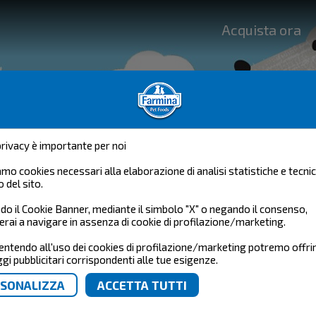
Acquista ora
privacy è importante per noi
iamo cookies necessari alla elaborazione di analisi statistiche e tecnic
o del sito.
FARMINA STORY
do il Cookie Banner, mediante il simbolo "X" o negando il consenso,
erai a navigare in assenza di cookie di profilazione/marketing.
TORIE DEI PET!
ntendo all'uso dei cookies di profilazione/marketing potremo offrir
i pubblicitari corrispondenti alle tue esigenze.
NA ALIMENTAZIONE PUÒ CAMBIARE I
 storia?