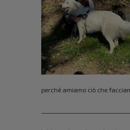
perché amiamo ciò che faccia
______________________________