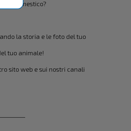
nimale domestico?
ndo la storia e le foto del tuo
el tuo animale!
o sito web e sui nostri canali
_________