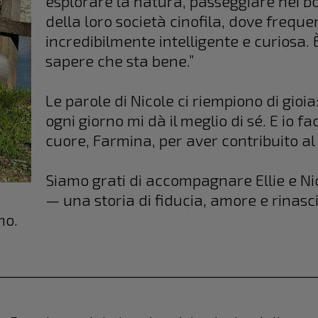
esplorare la natura, passeggiare nei bo
della loro società cinofila, dove frequent
incredibilmente intelligente e curiosa. 
sapere che sta bene.”
Le parole di Nicole ci riempiono di gioia:
ogni giorno mi dà il meglio di sé. E io fac
cuore, Farmina, per aver contribuito al
Siamo grati di accompagnare Ellie e Ni
— una storia di fiducia, amore e rinasci
mo.
_____________________________________________