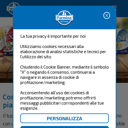
Pet care solutions.
La tua privacy è importante per noi
Utilizziamo cookies necessari alla
elaborazione di analisi statistiche e tecnici per
l'utilizzo del sito.
Chiudendo il Cookie Banner, mediante il simbolo
IL TUO PIANO
"X" o negando il consenso, continuerai a
NUTRIZIONALE
navigare in assenza di cookie di
profilazione/marketing.
Acconsentendo all'uso dei cookies di
Compila il modulo per ricevere un
profilazione/marketing potremo offrirti
piano nutrizionale
messaggi pubblicitari corrispondenti alle tue
esigenze.
Il tuo familiare a quattro zampe è come un essere umano
con una sua forma fisica, un metabolismo proprio, uno stile