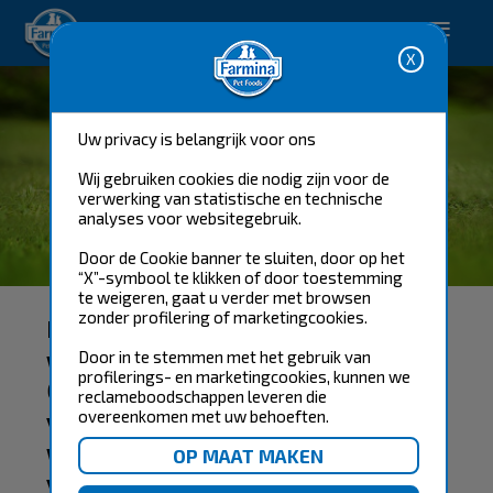
Happy pet. Happy you.
Uw privacy is belangrijk voor ons
Wij gebruiken cookies die nodig zijn voor de
verwerking van statistische en technische
analyses voor websitegebruik.
WAAROM FARMINA?
Door de Cookie banner te sluiten, door op het
“X”-symbool te klikken of door toestemming
te weigeren, gaat u verder met browsen
zonder profilering of marketingcookies.
Bij Farmina is natuur en
wetenschap in perfecte harmonie
.
Door in te stemmen met het gebruik van
profilerings- en marketingcookies, kunnen we
Onze missie is om
de beste,
reclameboodschappen leveren die
volledig natuurlijke, voedzame en
overeenkomen met uw behoeften.
wetenschappelijk gevalideerde
voeding te ontwikkelen waar