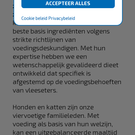
zowel katten als honden dol op
zullen zijn
. Daarom mengen en
Cookie beleid
Privacybeleid
koken we in onze keuken alleen de
beste basis ingrediënten volgens
strikte richtlijnen van
voedingsdeskundigen. Met hun
expertise hebben we een
wetenschappelijk gevalideerd dieet
ontwikkeld dat specifiek is
afgestemd op de voedingsbehoeften
van vleeseters.
Honden en katten zijn onze
viervoetige familieleden. Met
voeding als basis van hun welzijn,
kan een uitgebalanceerde maaltijd