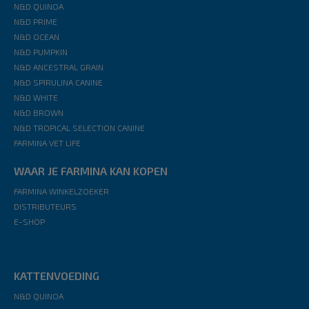
N&D QUINOA
N&D PRIME
N&D OCEAN
N&D PUMPKIN
N&D ANCESTRAL GRAIN
N&D SPIRULINA CANINE
N&D WHITE
N&D BROWN
N&D TROPICAL SELECTION CANINE
FARMINA VET LIFE
WAAR JE FARMINA KAN KOPEN
FARMINA WINKELZOEKER
DISTRIBUTEURS
E-SHOP
KATTENVOEDING
N&D QUINOA