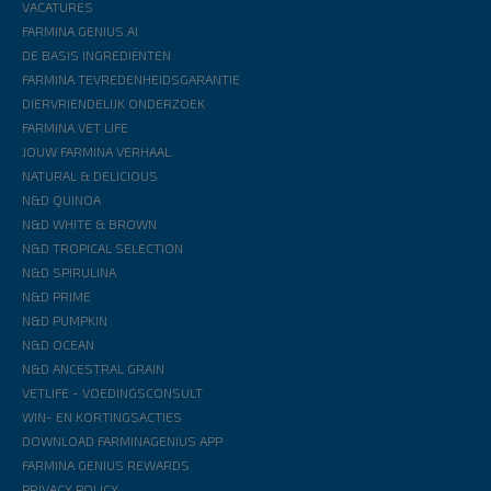
VACATURES
FARMINA GENIUS AI
DE BASIS INGREDIËNTEN
FARMINA TEVREDENHEIDSGARANTIE
DIERVRIENDELIJK ONDERZOEK
FARMINA VET LIFE
JOUW FARMINA VERHAAL
NATURAL & DELICIOUS
N&D QUINOA
N&D WHITE & BROWN
N&D TROPICAL SELECTION
N&D SPIRULINA
N&D PRIME
N&D PUMPKIN
N&D OCEAN
N&D ANCESTRAL GRAIN
VETLIFE - VOEDINGSCONSULT
WIN- EN KORTINGSACTIES
DOWNLOAD FARMINAGENIUS APP
FARMINA GENIUS REWARDS
PRIVACY POLICY