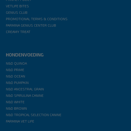
VETLIFE BITES
GENIUS CLUB
PROMOTIONAL TERMS & CONDITIONS
FARMINA GENIUS CENTER CLUB
CREAMY TREAT
HONDENVOEDING
N&D QUINOA
N&D PRIME
N&D OCEAN
N&D PUMPKIN
N&D ANCESTRAL GRAIN
N&D SPIRULINA CANINE
N&D WHITE
N&D BROWN
N&D TROPICAL SELECTION CANINE
FARMINA VET LIFE