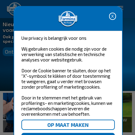
Happy pet. Happy you.
Nieuw! Romige snacks
voor katten
Ook geschikt voor katten met
Uw privacy is belangrijk voor ons
speciale voedingsbehoeften
Wij gebruiken cookies die nodig zijn voor de
Ontdek ze nu!
verwerking van statistische en technische
analyses voor websitegebruik.
Door de Cookie banner te sluiten, door op het
“X”-symbool te klikken of door toestemming
te weigeren, gaat u verder met browsen
zonder profilering of marketingcookies.
Door in te stemmen met het gebruik van
profilerings- en marketingcookies, kunnen we
reclameboodschappen leveren die
overeenkomen met uw behoeften.
Gratis advies van jouw
Farmina
Bestel nu
voedingsconsulent