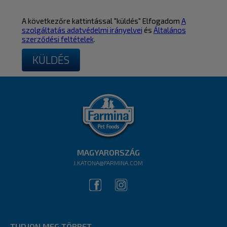
A következőre kattintással "küldés" Elfogadom
A
szolgáltatás adatvédelmi irányelvei
és
Általános
szerződési feltételek
.
MAGYARORSZÁG
J.KATONA@FARMINA.COM
TUDJON MEG TÖBBET