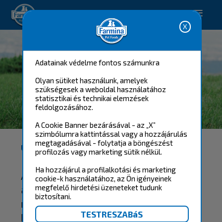
Happy pet. Happy you.
Adatainak védelme fontos számunkra
Olyan sütiket használunk, amelyek
szükségesek a weboldal használatához
statisztikai és technikai elemzések
feldolgozásához.
FARMINA MENHELY CLUB
A Cookie Banner bezárásával - az „X”
szimbólumra kattintással vagy a hozzájárulás
megtagadásával - folytatja a böngészést
ÜDVÖZLÜNK A FARMINA MENHELY KLUBBAN!
profilozás vagy marketing sütik nélkül.
Ha hozzájárul a profilalkotási és marketing
A Farminánál hiszünk abban, hogy
cookie-k használatához, az Ön igényeinek
az egészséges táplálkozás az első
megfelelő hirdetési üzeneteket tudunk
biztosítani.
naptól kezdve kulcsfontosságú a
háziállatok általános jóllétéhez.