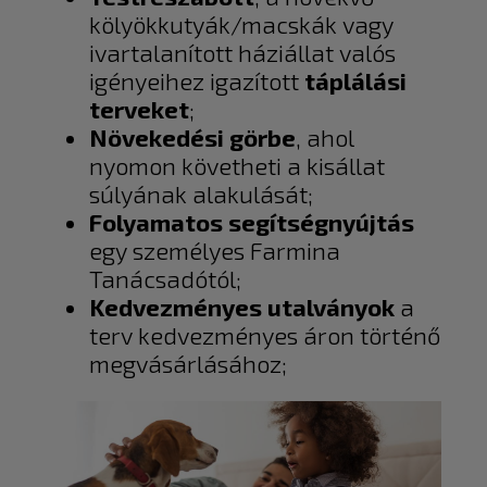
kölyökkutyák/macskák vagy
ivartalanított háziállat valós
igényeihez igazított
táplálási
terveket
;
Növekedési
görbe
, ahol
nyomon követheti a kisállat
súlyának alakulását;
Folyamatos
segítségnyújtás
egy személyes Farmina
Tanácsadótól;
Kedvezményes
utalványok
a
terv kedvezményes áron történő
megvásárlásához;