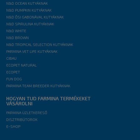
N&D OCEAN KUTYÁKNAK
N&D PUMPKIN KUTYÁKNAK
N&D ŐSI GABONÁVAL KUTYÁKNAK
N&D SPIRULINA KUTYÁKNAK
N&D WHITE
N&D BROWN
N&D TROPICAL SELECTION KUTYÁKNAK
FARMINA VET LIFE KUTYÁKNAK
CIBAU
ECOPET NATURAL
ECOPET
FUN DOG
FARMINA TEAM BREEDER KUTYÁKNAK
HOGYAN TUD FARMINA TERMÉKEKET
VÁSÁROLNI
FARMINA ÜZLETKERESŐ
DISZTRIBÚTOROK
E-SHOP