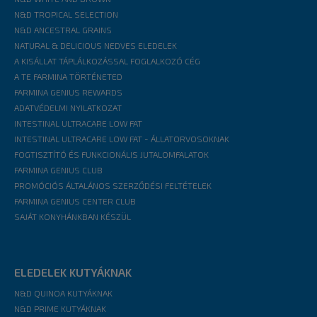
N&D TROPICAL SELECTION
N&D ANCESTRAL GRAINS
NATURAL & DELICIOUS NEDVES ELEDELEK
A KISÁLLAT TÁPLÁLKOZÁSSAL FOGLALKOZÓ CÉG
A TE FARMINA TÖRTÉNETED
FARMINA GENIUS REWARDS
ADATVÉDELMI NYILATKOZAT
INTESTINAL ULTRACARE LOW FAT
INTESTINAL ULTRACARE LOW FAT - ÁLLATORVOSOKNAK
FOGTISZTÍTÓ ÉS FUNKCIONÁLIS JUTALOMFALATOK
FARMINA GENIUS CLUB
PROMÓCIÓS ÁLTALÁNOS SZERZŐDÉSI FELTÉTELEK
FARMINA GENIUS CENTER CLUB
SAJÁT KONYHÁNKBAN KÉSZÜL
ELEDELEK KUTYÁKNAK
N&D QUINOA KUTYÁKNAK
N&D PRIME KUTYÁKNAK