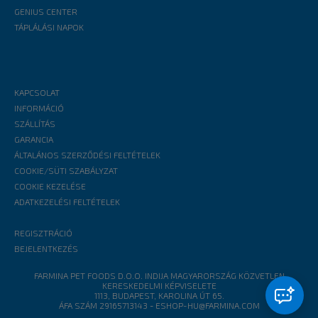
GENIUS CENTER
TÁPLÁLÁSI NAPOK
KAPCSOLAT
INFORMÁCIÓ
SZÁLLÍTÁS
GARANCIA
ÁLTALÁNOS SZERZŐDÉSI FELTÉTELEK
COOKIE/SÜTI SZABÁLYZAT
COOKIE KEZELÉSE
ADATKEZELÉSI FELTÉTELEK
REGISZTRÁCIÓ
BEJELENTKEZÉS
FARMINA PET FOODS D.O.O. INDIJA MAGYARORSZÁG KÖZVETLEN
KERESKEDELMI KÉPVISELETE
1113, BUDAPEST, KAROLINA ÚT 65.
ÁFA SZÁM 29165713143
-
ESHOP-HU@FARMINA.COM