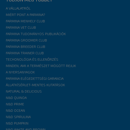
A VÁLLALATRÓL
MIÉRT PONT A FARMINA?
FARMINA MENHELY CLUB
FARMINA VET CLUB
FARMINA TUDOMÁNYOS PUBLIKÁCIÓK
FARMINA GROOMER CLUB
FARMINA BREEDER CLUB
FARMINA TRAINER CLUB
TECHONOLÓGIA ÉS ELLENŐRZÉS
MINDEN, AMI A TERMÉSZET MÖGÖTT REJLIK
A NYERSANYAGOK
FARMINA ELÉGEDETTSÉGI GARANCIA
ÁLLATKÍSÉRLET-MENTES KUTATÁSOK
NATURAL & DELICIOUS
N&D QUINOA
N&D PRIME
N&D OCEAN
N&D SPIRULINA
N&D PUMPKIN
N&D WHITE AND BROWN