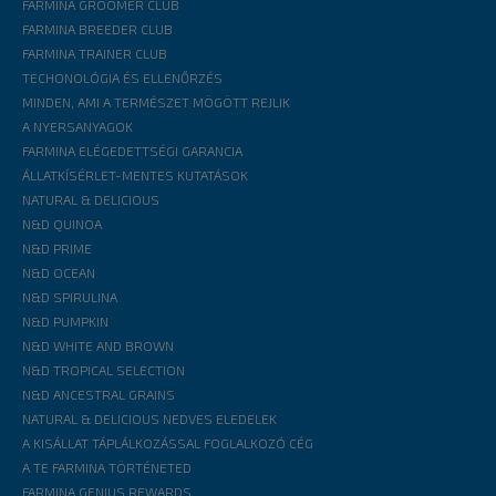
FARMINA GROOMER CLUB
FARMINA BREEDER CLUB
FARMINA TRAINER CLUB
TECHONOLÓGIA ÉS ELLENŐRZÉS
MINDEN, AMI A TERMÉSZET MÖGÖTT REJLIK
A NYERSANYAGOK
FARMINA ELÉGEDETTSÉGI GARANCIA
ÁLLATKÍSÉRLET-MENTES KUTATÁSOK
NATURAL & DELICIOUS
N&D QUINOA
N&D PRIME
N&D OCEAN
N&D SPIRULINA
N&D PUMPKIN
N&D WHITE AND BROWN
N&D TROPICAL SELECTION
N&D ANCESTRAL GRAINS
NATURAL & DELICIOUS NEDVES ELEDELEK
A KISÁLLAT TÁPLÁLKOZÁSSAL FOGLALKOZÓ CÉG
A TE FARMINA TÖRTÉNETED
FARMINA GENIUS REWARDS