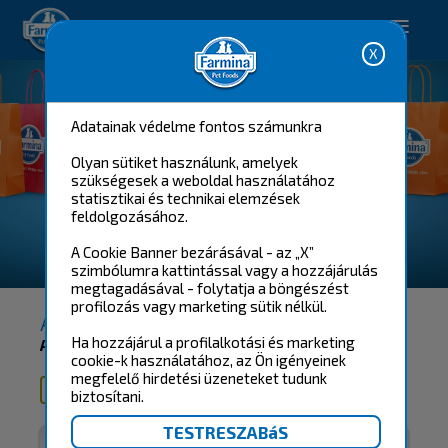
Happy pet. Happy you.
Adatainak védelme fontos számunkra
Olyan sütiket használunk, amelyek
szükségesek a weboldal használatához
statisztikai és technikai elemzések
feldolgozásához.
A Cookie Banner bezárásával - az „X”
AZ ÖN KOSARA
szimbólumra kattintással vagy a hozzájárulás
megtagadásával - folytatja a böngészést
profilozás vagy marketing sütik nélkül.
AZ ÖN KOSARA
Ha hozzájárul a profilalkotási és marketing
Az Ön kosara jelenleg üres.
cookie-k használatához, az Ön igényeinek
megfelelő hirdetési üzeneteket tudunk
FARMINA ESHOP
biztosítani.