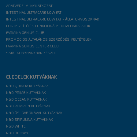
ADATVÉDELMI NYILATKOZAT
INTESTINAL ULTRACARE LOW FAT
INTESTINAL ULTRACARE LOW FAT - ÁLLATORVOSOKNAK
FOGTISZTÍTÓ ÉS FUNKCIONÁLIS JUTALOMFALATOK
FARMINA GENIUS CLUB
PROMÓCIÓS ÁLTALÁNOS SZERZŐDÉSI FELTÉTELEK
FARMINA GENIUS CENTER CLUB
SAJÁT KONYHÁNKBAN KÉSZÜL
ELEDELEK KUTYÁKNAK
N&D QUINOA KUTYÁKNAK
N&D PRIME KUTYÁKNAK
N&D OCEAN KUTYÁKNAK
N&D PUMPKIN KUTYÁKNAK
N&D ŐSI GABONÁVAL KUTYÁKNAK
N&D SPIRULINA KUTYÁKNAK
N&D WHITE
N&D BROWN