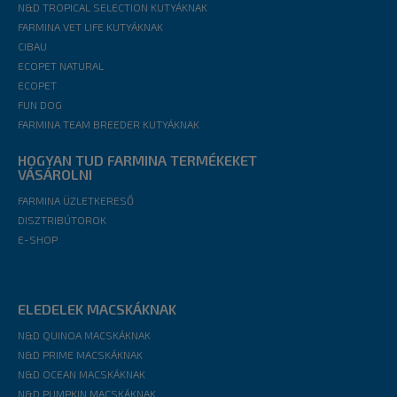
N&D TROPICAL SELECTION KUTYÁKNAK
FARMINA VET LIFE KUTYÁKNAK
CIBAU
ECOPET NATURAL
ECOPET
FUN DOG
FARMINA TEAM BREEDER KUTYÁKNAK
HOGYAN TUD FARMINA TERMÉKEKET
VÁSÁROLNI
FARMINA ÜZLETKERESŐ
DISZTRIBÚTOROK
E-SHOP
ELEDELEK MACSKÁKNAK
N&D QUINOA MACSKÁKNAK
N&D PRIME MACSKÁKNAK
N&D OCEAN MACSKÁKNAK
N&D PUMPKIN MACSKÁKNAK