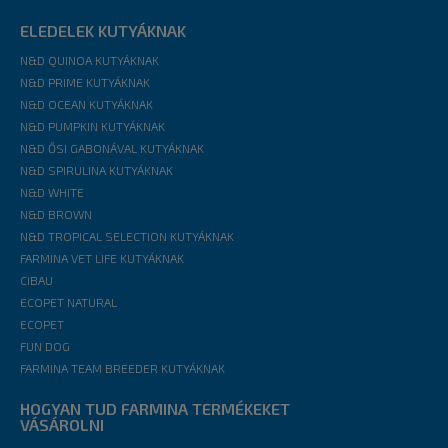
ELEDELEK KUTYÁKNAK
N&D QUINOA KUTYÁKNAK
N&D PRIME KUTYÁKNAK
N&D OCEAN KUTYÁKNAK
N&D PUMPKIN KUTYÁKNAK
N&D ŐSI GABONÁVAL KUTYÁKNAK
N&D SPIRULINA KUTYÁKNAK
N&D WHITE
N&D BROWN
N&D TROPICAL SELECTION KUTYÁKNAK
FARMINA VET LIFE KUTYÁKNAK
CIBAU
ECOPET NATURAL
ECOPET
FUN DOG
FARMINA TEAM BREEDER KUTYÁKNAK
HOGYAN TUD FARMINA TERMÉKEKET
VÁSÁROLNI