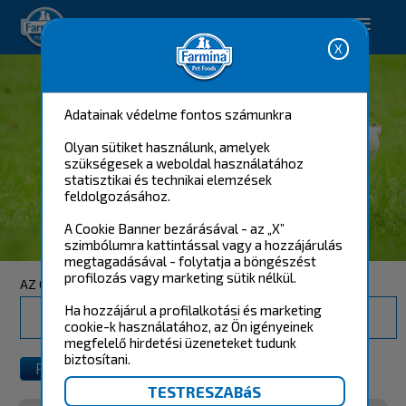
Happy pet. Happy you.
Adatainak védelme fontos számunkra
Olyan sütiket használunk, amelyek
szükségesek a weboldal használatához
statisztikai és technikai elemzések
feldolgozásához.
A Cookie Banner bezárásával - az „X”
BELÉPÉS
szimbólumra kattintással vagy a hozzájárulás
megtagadásával - folytatja a böngészést
profilozás vagy marketing sütik nélkül.
AZ ÖN E-MAIL CÍME
Ha hozzájárul a profilalkotási és marketing
cookie-k használatához, az Ön igényeinek
megfelelő hirdetési üzeneteket tudunk
biztosítani.