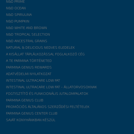
N&D PRIME
N&D OCEAN
N&D SPIRULINA
N&D PUMPKIN
N&D WHITE AND BROWN
N&D TROPICAL SELECTION
N&D ANCESTRAL GRAINS
NATURAL & DELICIOUS NEDVES ELEDELEK
A KISÁLLAT TÁPLÁLKOZÁSSAL FOGLALKOZÓ CÉG
A TE FARMINA TÖRTÉNETED
FARMINA GENIUS REWARDS
ADATVÉDELMI NYILATKOZAT
INTESTINAL ULTRACARE LOW FAT
INTESTINAL ULTRACARE LOW FAT - ÁLLATORVOSOKNAK
FOGTISZTÍTÓ ÉS FUNKCIONÁLIS JUTALOMFALATOK
FARMINA GENIUS CLUB
PROMÓCIÓS ÁLTALÁNOS SZERZŐDÉSI FELTÉTELEK
FARMINA GENIUS CENTER CLUB
SAJÁT KONYHÁNKBAN KÉSZÜL