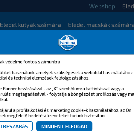
Webshop
Eled
Eledel kutyák számára
Eledel macskák számár
nak védelme fontos számunkra
ütiket használunk, amelyek szükségesek a weboldal használatához
tikai és technikai elemzések feldolgozásához.
e Banner bezárásával - az „X” szimbólumra kattintással vagy a
rulás megtagadásával - folytatja a böngészést profilozás vagy ma
lkül.
ájárul a profilalkotási és marketing cookie-k használatához, az Ön
nek megfelelő hirdetési üzeneteket tudunk biztosítani.
KAPCSOLAT