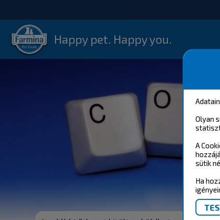
Happy pet. Happy you.
Adatai
Olyan s
statisz
A Cooki
hozzájá
sütik né
Ha hozz
igényei