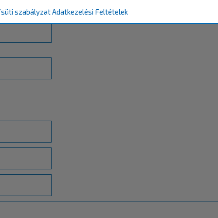
netet.
süti szabályzat
Adatkezelési Feltételek