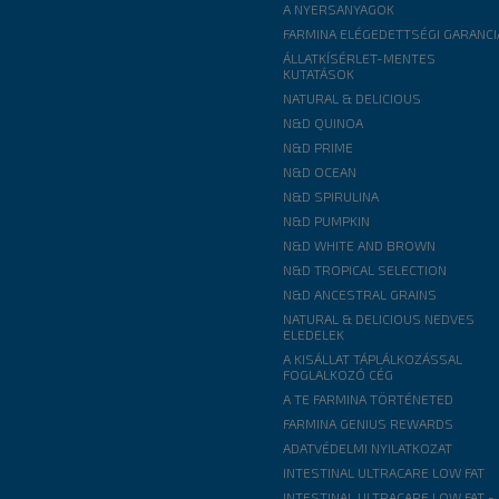
A NYERSANYAGOK
FARMINA ELÉGEDETTSÉGI GARANCI
ÁLLATKÍSÉRLET-MENTES
KUTATÁSOK
NATURAL & DELICIOUS
N&D QUINOA
N&D PRIME
N&D OCEAN
N&D SPIRULINA
N&D PUMPKIN
N&D WHITE AND BROWN
N&D TROPICAL SELECTION
N&D ANCESTRAL GRAINS
NATURAL & DELICIOUS NEDVES
ELEDELEK
A KISÁLLAT TÁPLÁLKOZÁSSAL
FOGLALKOZÓ CÉG
A TE FARMINA TÖRTÉNETED
FARMINA GENIUS REWARDS
ADATVÉDELMI NYILATKOZAT
INTESTINAL ULTRACARE LOW FAT
INTESTINAL ULTRACARE LOW FAT -