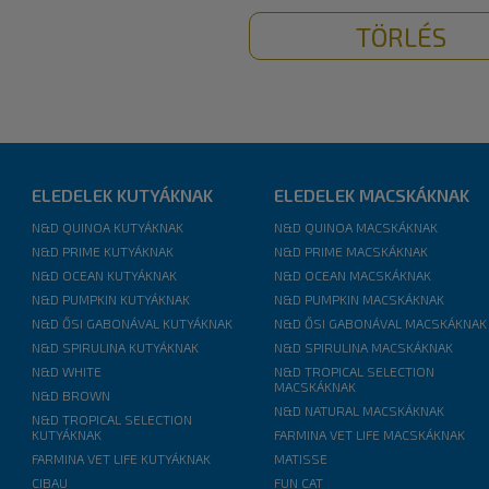
TÖRLÉS
ELEDELEK KUTYÁKNAK
ELEDELEK MACSKÁKNAK
N&D QUINOA KUTYÁKNAK
N&D QUINOA MACSKÁKNAK
N&D PRIME KUTYÁKNAK
N&D PRIME MACSKÁKNAK
N&D OCEAN KUTYÁKNAK
N&D OCEAN MACSKÁKNAK
N&D PUMPKIN KUTYÁKNAK
N&D PUMPKIN MACSKÁKNAK
N&D ŐSI GABONÁVAL KUTYÁKNAK
N&D ŐSI GABONÁVAL MACSKÁKNAK
N&D SPIRULINA KUTYÁKNAK
N&D SPIRULINA MACSKÁKNAK
N&D WHITE
N&D TROPICAL SELECTION
MACSKÁKNAK
N&D BROWN
N&D NATURAL MACSKÁKNAK
N&D TROPICAL SELECTION
KUTYÁKNAK
FARMINA VET LIFE MACSKÁKNAK
FARMINA VET LIFE KUTYÁKNAK
MATISSE
CIBAU
FUN CAT