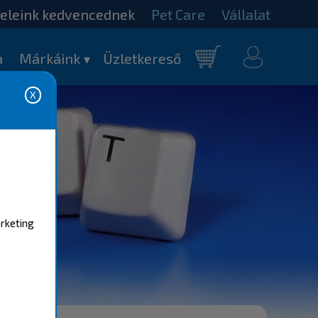
eleink kedvencednek
Pet Care
Vállalat
fiókom
a
Márkáink
Üzletkereső
Kosár
rketing