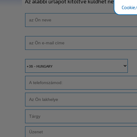
Az alábbi űrlapot kitöltve küldhet nekünk üze
Cookie/