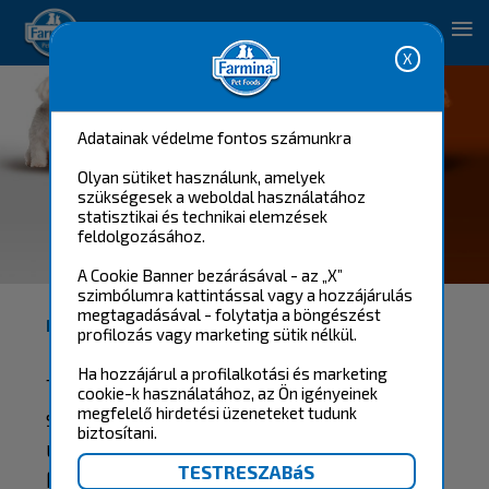
Happy pet. Happy you.
Happy pet. Happy you.
Adatainak védelme fontos számunkra
Olyan sütiket használunk, amelyek
szükségesek a weboldal használatához
statisztikai és technikai elemzések
feldolgozásához.
N&D WHITE AND BROWN
A Cookie Banner bezárásával - az „X”
szimbólumra kattintással vagy a hozzájárulás
megtagadásával - folytatja a böngészést
MEGOLDÁS A PUHA ÉS FÉNYES SZŐRZETÉRT
profilozás vagy marketing sütik nélkül.
Ha hozzájárul a profilalkotási és marketing
Tudjuk, hogy a puha és fényes
cookie-k használatához, az Ön igényeinek
szőrzet egy egészséges kutyára
megfelelő hirdetési üzeneteket tudunk
biztosítani.
utal. Ezért alkottuk meg az új
Farmina N&D White és Brown