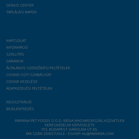
GENIUS CENTER
TÁPLÁLÁSI NAPOK
KAPCSOLAT
INFORMÁCIÓ
SZÁLLÍTÁS
GARANCIA
ÁLTALÁNOS SZERZŐDÉSI FELTÉTELEK
COOKIE/SÜTI SZABÁLYZAT
COOKIE KEZELÉSE
ADATKEZELÉSI FELTÉTELEK
REGISZTRÁCIÓ
BEJELENTKEZÉS
FARMINA PET FOODS D.O.O. INDIJA MAGYARORSZÁG KÖZVETLEN
KERESKEDELMI KÉPVISELETE
1113, BUDAPEST, KAROLINA ÚT 65.
ÁFA SZÁM 29165713143
-
ESHOP-HU@FARMINA.COM