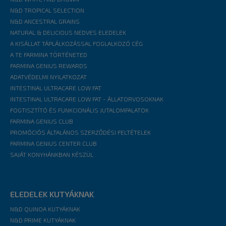
N&D TROPICAL SELECTION
N&D ANCESTRAL GRAINS
NATURAL & DELICIOUS NEDVES ELEDELEK
A KISÁLLAT TÁPLÁLKOZÁSSAL FOGLALKOZÓ CÉG
A TE FARMINA TÖRTÉNETED
FARMINA GENIUS REWARDS
ADATVÉDELMI NYILATKOZAT
INTESTINAL ULTRACARE LOW FAT
INTESTINAL ULTRACARE LOW FAT - ÁLLATORVOSOKNAK
FOGTISZTÍTÓ ÉS FUNKCIONÁLIS JUTALOMFALATOK
FARMINA GENIUS CLUB
PROMÓCIÓS ÁLTALÁNOS SZERZŐDÉSI FELTÉTELEK
FARMINA GENIUS CENTER CLUB
SAJÁT KONYHÁNKBAN KÉSZÜL
ELEDELEK KUTYÁKNAK
N&D QUINOA KUTYÁKNAK
N&D PRIME KUTYÁKNAK