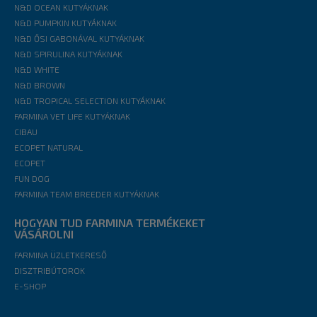
N&D OCEAN KUTYÁKNAK
N&D PUMPKIN KUTYÁKNAK
N&D ŐSI GABONÁVAL KUTYÁKNAK
N&D SPIRULINA KUTYÁKNAK
N&D WHITE
N&D BROWN
N&D TROPICAL SELECTION KUTYÁKNAK
FARMINA VET LIFE KUTYÁKNAK
CIBAU
ECOPET NATURAL
ECOPET
FUN DOG
FARMINA TEAM BREEDER KUTYÁKNAK
HOGYAN TUD FARMINA TERMÉKEKET
VÁSÁROLNI
FARMINA ÜZLETKERESŐ
DISZTRIBÚTOROK
E-SHOP