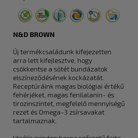
N&D BROWN
Új termékcsaládunk kifejezetten
arra lett kifejlesztve, hogy
csökkentse a sötét bundázatok
elszíneződésének kockázatát.
Receptúráink magas biológiai értékű
fehérjéket, magas fenilalanin- és
tirozinszintet, megfelelő mennyiségű
rezet és Omega-3 zsírsavakat
tartalmaznak.
Ideális minden barna szőrzetű fajta,