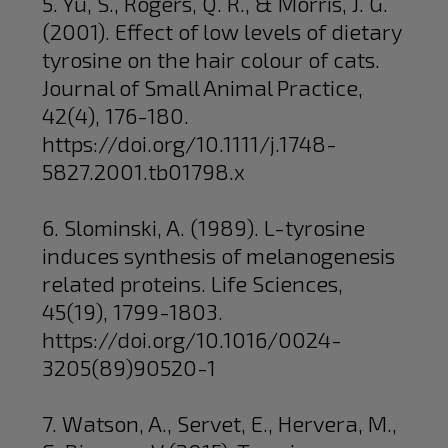
5. Yu, S., Rogers, Q. R., & Morris, J. G.
(2001). Effect of low levels of dietary
tyrosine on the hair colour of cats.
Journal of Small Animal Practice,
42(4), 176-180.
https://doi.org/10.1111/j.1748-
5827.2001.tb01798.x
6. Slominski, A. (1989). L-tyrosine
induces synthesis of melanogenesis
related proteins. Life Sciences,
45(19), 1799-1803.
https://doi.org/10.1016/0024-
3205(89)90520-1
7. Watson, A., Servet, E., Hervera, M.,