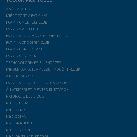
A VÁLLALATRÓL
MIÉRT PONT A FARMINA?
FARMINA MENHELY CLUB
FARMINA VET CLUB
FARMINA TUDOMÁNYOS PUBLIKÁCIÓK
FARMINA GROOMER CLUB
FARMINA BREEDER CLUB
FARMINA TRAINER CLUB
TECHONOLÓGIA ÉS ELLENŐRZÉS
MINDEN, AMI A TERMÉSZET MÖGÖTT REJLIK
A NYERSANYAGOK
FARMINA ELÉGEDETTSÉGI GARANCIA
ÁLLATKÍSÉRLET-MENTES KUTATÁSOK
NATURAL & DELICIOUS
N&D QUINOA
N&D PRIME
N&D OCEAN
N&D SPIRULINA
N&D PUMPKIN
N&D WHITE AND BROWN