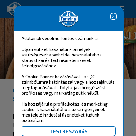
Happy pet. Happy you.
Adatainak védelme fontos számunkra
Olyan sütiket használunk, amelyek
szükségesek a weboldal használatához
statisztikai és technikai elemzések
feldolgozásához.
N&D PUMPKIN
A Cookie Banner bezárásával - az „X”
szimbólumra kattintással vagy a hozzájárulás
megtagadásával - folytatja a böngészést
EGY ÚJ GABONAMENTES TERMÉKCSALÁD
profilozás vagy marketing sütik nélkül.
SÜTŐTÖKKEL: N&D PUMPKIN
Ha hozzájárul a profilalkotási és marketing
cookie-k használatához, az Ön igényeinek
Négylábú családtagjaink ragadozó
megfelelő hirdetési üzeneteket tudunk
biztosítani.
természete mindig tudományosan
megtervezett, a természetnek