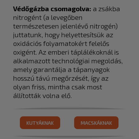
Védőgázba csomagolva:
a zsákba
nitrogént (a levegőben
természetesen jelenlévő nitrogén)
juttatunk, hogy helyettesítsük az
oxidációs folyamatokért felelős
oxigént. Az emberi táplálékoknál is
alkalmazott technológiai megoldás,
amely garantálja a tápanyagok
hosszú távú megőrzését, így az
olyan friss, mintha csak most
állították volna elő.
KUTYÁKNAK
MACSKÁKNAK