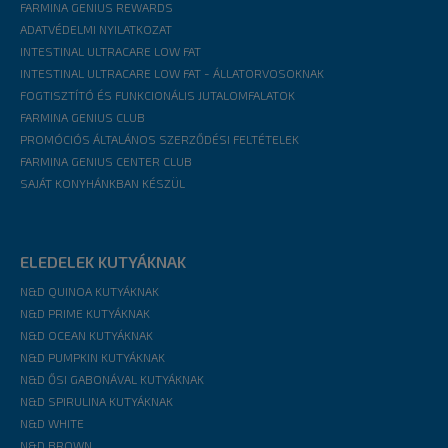
FARMINA GENIUS REWARDS
ADATVÉDELMI NYILATKOZAT
INTESTINAL ULTRACARE LOW FAT
INTESTINAL ULTRACARE LOW FAT - ÁLLATORVOSOKNAK
FOGTISZTÍTÓ ÉS FUNKCIONÁLIS JUTALOMFALATOK
FARMINA GENIUS CLUB
PROMÓCIÓS ÁLTALÁNOS SZERZŐDÉSI FELTÉTELEK
FARMINA GENIUS CENTER CLUB
SAJÁT KONYHÁNKBAN KÉSZÜL
ELEDELEK KUTYÁKNAK
N&D QUINOA KUTYÁKNAK
N&D PRIME KUTYÁKNAK
N&D OCEAN KUTYÁKNAK
N&D PUMPKIN KUTYÁKNAK
N&D ŐSI GABONÁVAL KUTYÁKNAK
N&D SPIRULINA KUTYÁKNAK
N&D WHITE
N&D BROWN