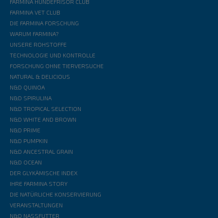
FARMINA HUNDEFRISÖR CLUB
FARMINA VET CLUB
DIE FARMINA FORSCHUNG
WARUM FARMINA?
UNSERE ROHSTOFFE
TECHNOLOGIE UND KONTROLLE
FORSCHUNG OHNE TIERVERSUCHE
NATURAL & DELICIOUS
N&D QUINOA
N&D SPIRULINA
N&D TROPICAL SELECTION
N&D WHITE AND BROWN
N&D PRIME
N&D PUMPKIN
N&D ANCESTRAL GRAIN
N&D OCEAN
DER GLYKÄMISCHE INDEX
IHRE FARMINA STORY
DIE NATÜRLICHE KONSERVIERUNG
VERANSTALTUNGEN
N&D NASSFUTTER