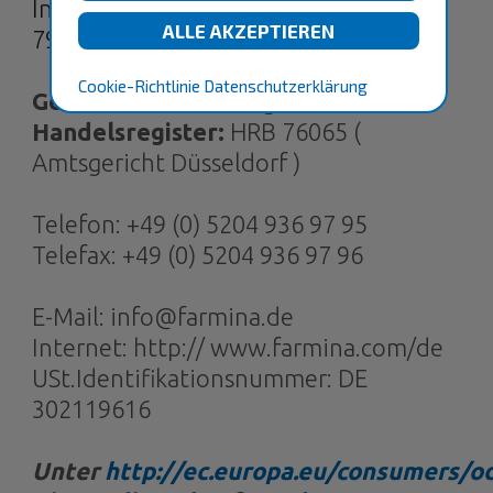
Industriestrasse 38
79787 Lauchringen
Cookie-Richtlinie
Datenschutzerklärung
Geschäftsführer:
Angelo Russo
Handelsregister:
HRB 76065 (
Amtsgericht Düsseldorf )
Telefon: +49 (0) 5204 936 97 95
Telefax: +49 (0) 5204 936 97 96
E-Mail: info@farmina.de
Internet: http:// www.farmina.com/de
USt.Identifikationsnummer: DE
302119616
Unter
http://ec.europa.eu/consumers/o