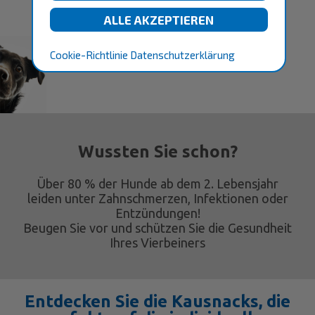
Optimale Zahnhygiene für Ihren
Hund – perfekt abgestimmt auf
seine individuellen
Cookie-Richtlinie
Datenschutzerklärung
Ernährungsbedürfnisse
Wussten Sie schon?
Über 80 % der Hunde ab dem 2. Lebensjahr
leiden unter Zahnschmerzen, Infektionen oder
Entzündungen!
Beugen Sie vor und schützen Sie die Gesundheit
Ihres Vierbeiners
Entdecken Sie die Kausnacks, die