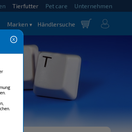
fen
Tierfutter
Pet care
Unternehmen
mein
r
Marken
Händlersuche
Warenkorb
Konto
er
immung
en.
n,
chen.