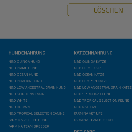
LÖSCHEN
HUNDENAHRUNG
KATZENNAHRUNG
N&D QUINOA HUND
N&D QUINOA KATZE
N&D PRIME HUND
N&D PRIME KATZE
N&D OCEAN HUND
N&D OCEAN KATZE
N&D PUMPKIN HUND
N&D PUMPKIN KATZE
N&D LOW ANCESTRAL GRAIN HUND
N&D LOW ANCESTRAL GRAIN KATZE
N&D SPIRULINA CANINE
N&D SPIRULINA FELINE
N&D WHITE
N&D TROPICAL SELECTION FELINE
N&D BROWN
N&D NATURAL
N&D TROPICAL SELECTION CANINE
FARMINA VET LIFE
FARMINA VET LIFE HUND
FARMINA TEAM BREEDER
FARMINA TEAM BREEDER
PET CARE