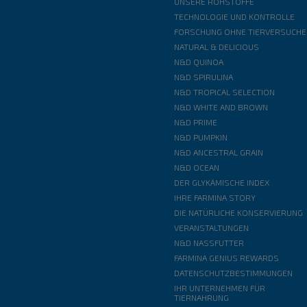
UNSERE ROHSTOFFE
TECHNOLOGIE UND KONTROLLE
FORSCHUNG OHNE TIERVERSUCHE
NATURAL & DELICIOUS
N&D QUINOA
N&D SPIRULINA
N&D TROPICAL SELECTION
N&D WHITE AND BROWN
N&D PRIME
N&D PUMPKIN
N&D ANCESTRAL GRAIN
N&D OCEAN
DER GLYKÄMISCHE INDEX
IHRE FARMINA STORY
DIE NATÜRLICHE KONSERVIERUNG
VERANSTALTUNGEN
N&D NASSFUTTER
FARMINA GENIUS REWARDS
DATENSCHUTZBESTIMMUNGEN
IHR UNTERNEHMEN FÜR
TIERNAHRUNG