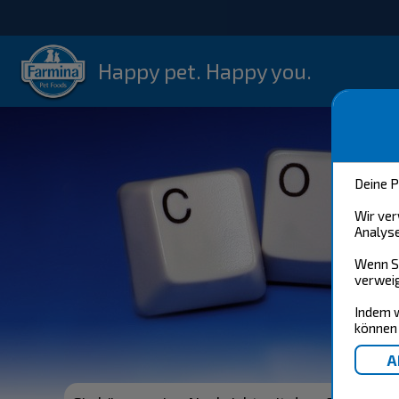
Happy pet. Happy you.
Deine P
Wir ver
Analyse
Wenn Si
verweig
Indem w
können 