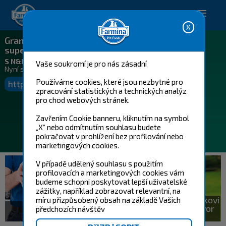
Happy pet. Happy you.
Granule plné
superpotravin?
S N&D Spirulina jasná věc!
Vaše soukromí je pro nás zásadní
Nyní s akční slevou až 230 Kč!
Používáme cookies, které jsou nezbytné pro
https://www.farmina.com/cz/eshop
zpracování statistických a technických analýz
pro chod webových stránek.
Zavřením Cookie banneru, kliknutím na symbol
„X“ nebo odmítnutím souhlasu budete
pokračovat v prohlížení bez profilování nebo
marketingových cookies.
V případě udělený souhlasu s použitím
profilovacích a marketingových cookies vám
budeme schopni poskytovat lepší uživatelské
zážitky, například zobrazovat relevantní, na
Věnujte svému mazlíčkovi
míru přizpůsobený obsah na základě Vašich
péči a naplánujte hovor
předchozích návštěv
Koupit teď
hned