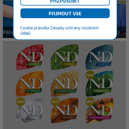
Cookie pravidla
Zásady ochrany osobních
Péče o domácího mazlíčka
Autorizovaní prodejci
údajů