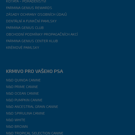
KOŤATA - PORADENSTVÍ
FARMINA GENIUS REWARDS
ZÁSADY OCHRANY OSOBNÍCH ÚDAJŮ
DENTÁLNÍ A FUNKČNÍ PAMLSKY
FARMINA GENIUS CLUB
OBCHODNÍ PODMÍNKY PROPAGAČNÍCH AKCÍ
FARMINA GENIUS CENTER KLUB
KRÉMOVÉ PAMLSKY
KRMIVO PRO VAŠEHO PSA
N&D QUINOA CANINE
N&D PRIME CANINE
N&D OCEAN CANINE
N&D PUMPKIN CANINE
N&D ANCESTRAL GRAIN CANINE
N&D SPIRULINA CANINE
N&D WHITE
N&D BROWN
N&D TROPICAL SELECTION CANINE