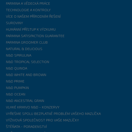
FARMINA A VĚDECKÁ PRÁCE
TECHNOLOGIE A KONTROLY
VÍCE O NAŠEM PŘÍRODNÍM ŘEŠENÍ
SUROVINY
HUMÁNNÍ PŘÍSTUP K VÝZKUMU
FARMINA SATISFACTION GUARANTEE
FARMINA GROOMER CLUB
NATURAL & DELICIOUS
N&D SPIRULINA
N&D TROPICAL SELECTION
N&D QUINOA
N&D WHITE AND BROWN
N&D PRIME
N&D PUMPKIN
N&D OCEAN
N&D ANCESTRAL GRAIN
VLHKÉ KRMIVO N&D - KONZERVY
VYŘEŠME SPOLU BEZPLATNĚ PROBLÉM VAŠEHO MAZLÍČKA
VÝŽIVOVÁ SPOLEČNOST PRO VAŠE MAZLÍČKY
ŠTĚŇATA - PORADENSTVÍ