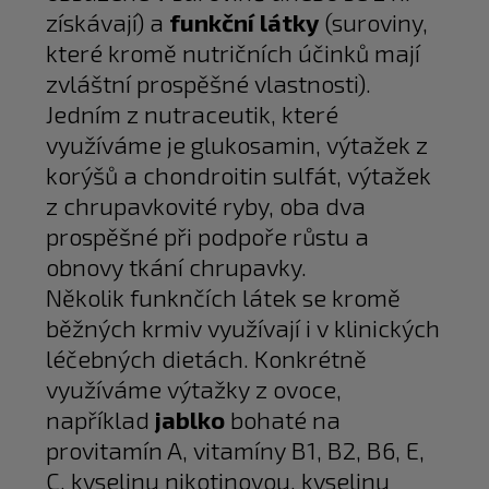
získávají) a
funkční látky
(suroviny,
které kromě nutričních účinků mají
zvláštní prospěšné vlastnosti).
Jedním z nutraceutik, které
využíváme je glukosamin, výtažek z
korýšů a chondroitin sulfát, výtažek
z chrupavkovité ryby, oba dva
prospěšné při podpoře růstu a
obnovy tkání chrupavky.
Několik funknčích látek se kromě
běžných krmiv využívají i v klinických
léčebných dietách. Konkrétně
využíváme výtažky z ovoce,
například
jablko
bohaté na
provitamín A, vitamíny B1, B2, B6, E,
C, kyselinu nikotinovou, kyselinu