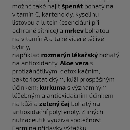
možné také najít
špenát
bohatý na
vitamín C, kartenoidy, kyselinu
listovou a lutein (esenciální při
ochraně sítnice) a
mrkev
bohatou
na vitamín A a také víceré léčivé
byliny,
například
rozmarýn
lékařský
bohatý
na antioxidanty.
Aloe vera
s
protizánětlivým, detoxikačním,
bakteriostatickým, kůži prospěšným
účinkem;
kurkuma
s významným
léčebným a antioxidačním účinkem
na kůži a
zelený čaj
bohatý na
antioxidační polyfenoly. Z jiných
nutraceutik využívá společnost
Farmina přídavky výtažku