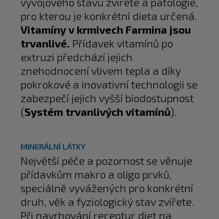
vývojového stavu zvířete a patologie,
pro kterou je konkrétní dieta určená.
Vitamíny v krmivech Farmina jsou
trvanlivé.
Přídavek vitamínů po
extruzi předchází jejich
znehodnocení vlivem tepla a díky
pokrokové a inovativní technologii se
zabezpečí jejich vyšší biodostupnost
(
Systém trvanlivých vitamínů
).
MINERÁLNÍ LÁTKY
Největší péče a pozornost se věnuje
přídavkům makro a oligo prvků,
speciálně vyvážených pro konkrétní
druh, věk a fyziologický stav zvířete.
Při navrhování receptur diet na