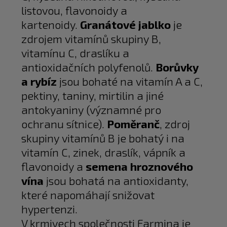
listovou, flavonoidy a
kartenoidy.
Granátové jablko
je
zdrojem vitamínů skupiny B,
vitamínu C, draslíku a
antioxidačních polyfenolů.
Borůvky
a rybíz
jsou bohaté na vitamín A a C,
pektiny, taniny, mirtilin a jiné
antokyaniny (významné pro
ochranu sítnice).
Poměranč
, zdroj
skupiny vitamínů B je bohatý i na
vitamín C, zinek, draslík, vápník a
flavonoidy a
semena hroznového
vína
jsou bohatá na antioxidanty,
které napomáhají snižovat
hypertenzi.
V krmivech společnosti Farmina je