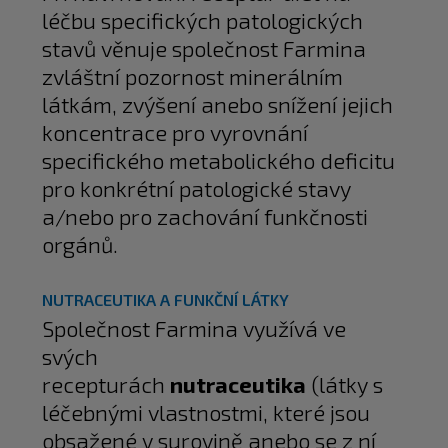
léčbu specifických patologických
stavů věnuje společnost Farmina
zvláštní pozornost minerálním
látkám, zvýšení anebo snížení jejich
koncentrace pro vyrovnání
specifického metabolického deficitu
pro konkrétní patologické stavy
a/nebo pro zachování funkčnosti
orgánů.
NUTRACEUTIKA A FUNKČNÍ LÁTKY
Společnost Farmina využívá ve
svých
recepturách
nutraceutika
(látky s
léčebnými vlastnostmi, které jsou
obsažené v surovině anebo se z ní