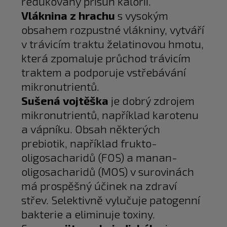
redukovaný přísun kalorií.
Vláknina z hrachu
s vysokým
obsahem rozpustné vlákniny, vytváří
v trávicím traktu želatinovou hmotu,
která zpomaluje průchod trávicím
traktem a podporuje vstřebávání
mikronutrientů.
Sušená vojtěška
je dobrý zdrojem
mikronutrientů, například karotenu
a vápníku. Obsah některých
prebiotik, například frukto-
oligosacharidů (FOS) a manan-
oligosacharidů (MOS) v surovinách
má prospěšný účinek na zdraví
střev. Selektivně vylučuje patogenní
bakterie a eliminuje toxiny.