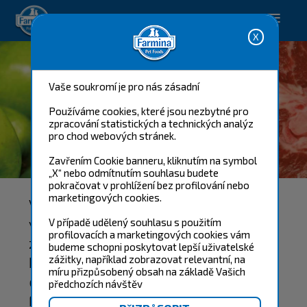
Happy pet. Happy you.
Vaše soukromí je pro nás zásadní
Používáme cookies, které jsou nezbytné pro
zpracování statistických a technických analýz
pro chod webových stránek.
SUROVINY
Zavřením Cookie banneru, kliknutím na symbol
„X“ nebo odmítnutím souhlasu budete
pokračovat v prohlížení bez profilování nebo
marketingových cookies.
Výběr surovin je klíčový pro
vytvoření výrobku, jehož vlastnosti
V případě udělený souhlasu s použitím
profilovacích a marketingových cookies vám
zajistí optimální přísun živin a
budeme schopni poskytovat lepší uživatelské
biologickou hodnotu pro blaho
zážitky, například zobrazovat relevantní, na
míru přizpůsobený obsah na základě Vašich
domácích zvířat. Ve společnosti
předchozích návštěv
Farmina využíváme pouze ty