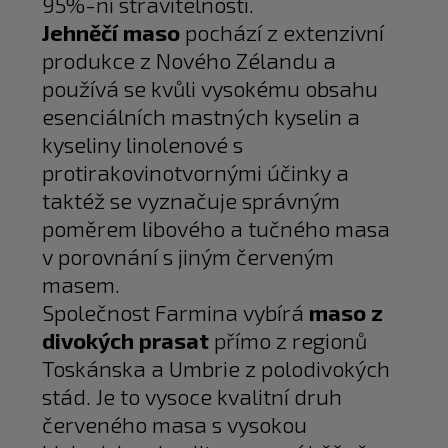
95%-ní stravitelností.
Jehněčí maso
pochází z extenzivní
produkce z Nového Zélandu a
používá se kvůli vysokému obsahu
esenciálních mastných kyselin a
kyseliny linolenové s
protirakovinotvornými účinky a
taktéž se vyznačuje správným
poměrem libového a tučného masa
v porovnání s jiným červeným
masem.
Společnost Farmina vybírá
maso z
divokých prasat
přímo z regionů
Toskánska a Umbrie z polodivokých
stád. Je to vysoce kvalitní druh
červeného masa s vysokou