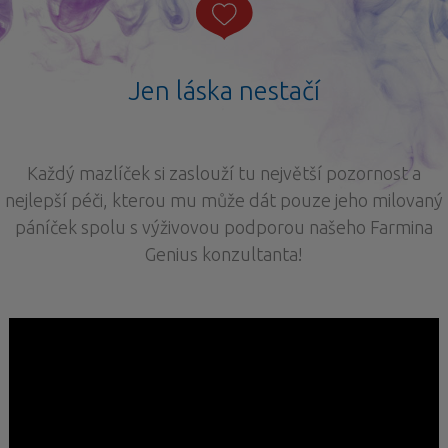
Jen láska nestačí
Každý mazlíček si zaslouží tu největší pozornost a
nejlepší péči, kterou mu může dát pouze jeho milovaný
páníček spolu s výživovou podporou našeho Farmina
Genius konzultanta!