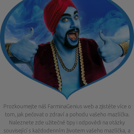
Prozkoumejte náš FarminaGenius web a zjistěte více o
tom, jak pečovat o zdraví a pohodu vašeho mazlíčka.
Naleznete zde užitečné tipy i odpovědi na otázky
související s každodenním životem vašeho mazlíčka, a