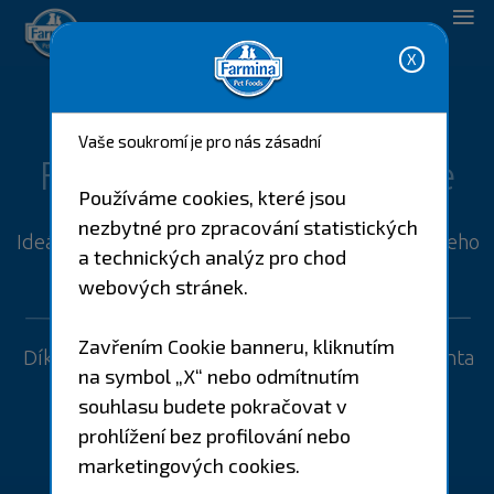
Návrh péče o domácího mazlíčka.
Vaše soukromí je pro nás zásadní
FarminaGenius aplikace
Používáme cookies, které jsou
nezbytné pro zpracování statistických
Ideální pomocník, který vám pomůže s péčí o vašeho
a technických analýz pro chod
zvířecího mazlíčka.
webových stránek.
Zavřením Cookie banneru, kliknutím
Díky Farmina Genius a s pomocí vašeho konzultanta
na symbol „X“ nebo odmítnutím
budete moci snadno monitorovat
souhlasu budete pokračovat v
5 klíčových zdravotních parametrů.
prohlížení bez profilování nebo
marketingových cookies.