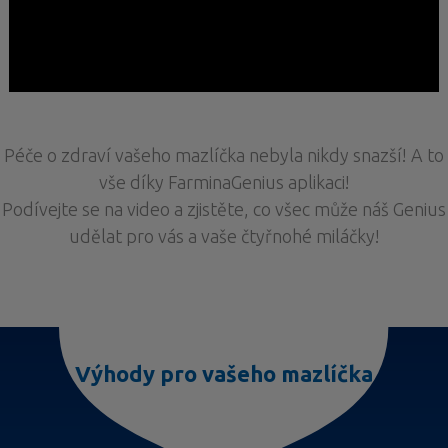
Péče o zdraví vašeho mazlíčka nebyla nikdy snazší! A to
vše díky FarminaGenius aplikaci!
Podívejte se na video a zjistěte, co všec může náš Genius
udělat pro vás a vaše čtyřnohé miláčky!
Výhody pro vašeho mazlíčka