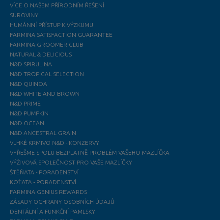
VÍCE O NAŠEM PŘÍRODNÍM ŘEŠENÍ
SUROVINY
HUMÁNNÍ PŘÍSTUP K VÝZKUMU
FARMINA SATISFACTION GUARANTEE
FARMINA GROOMER CLUB
NATURAL & DELICIOUS
N&D SPIRULINA
N&D TROPICAL SELECTION
N&D QUINOA
N&D WHITE AND BROWN
N&D PRIME
N&D PUMPKIN
N&D OCEAN
N&D ANCESTRAL GRAIN
VLHKÉ KRMIVO N&D - KONZERVY
VYŘEŠME SPOLU BEZPLATNĚ PROBLÉM VAŠEHO MAZLÍČKA
VÝŽIVOVÁ SPOLEČNOST PRO VAŠE MAZLÍČKY
ŠTĚŇATA - PORADENSTVÍ
KOŤATA - PORADENSTVÍ
FARMINA GENIUS REWARDS
ZÁSADY OCHRANY OSOBNÍCH ÚDAJŮ
DENTÁLNÍ A FUNKČNÍ PAMLSKY