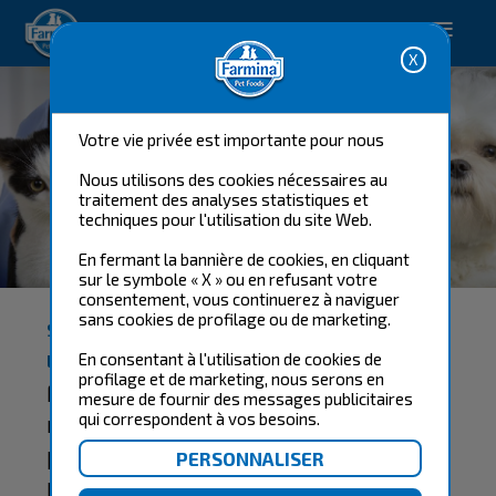
Happy pet. Happy you.
Votre vie privée est importante pour nous
Nous utilisons des cookies nécessaires au
traitement des analyses statistiques et
techniques pour l'utilisation du site Web.
FARMINA VET LIFE
En fermant la bannière de cookies, en cliquant
sur le symbole « X » ou en refusant votre
consentement, vous continuerez à naviguer
sans cookies de profilage ou de marketing.
SOLUTION NUTRITIONNELLE NATURELLE POUR
En consentant à l'utilisation de cookies de
LE BIEN-ÊTRE DES CHATS ET DES CHIENS.
profilage et de marketing, nous serons en
Farmina Vet Life Natural Diet est la
mesure de fournir des messages publicitaires
nouvelle gamme révolutionnaire de
qui correspondent à vos besoins.
produits vétérinaires de Farmina, la
première gamme vétérinaire 100%