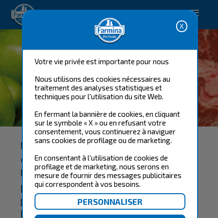
Happy pet. Happy you.
Votre vie privée est importante pour nous
Nous utilisons des cookies nécessaires au
traitement des analyses statistiques et
techniques pour l'utilisation du site Web.
LES MATIÈRES
En fermant la bannière de cookies, en cliquant
PREMIÈRES
sur le symbole « X » ou en refusant votre
consentement, vous continuerez à naviguer
sans cookies de profilage ou de marketing.
La sélection des matières premières
est d'une importance capitale dans
En consentant à l'utilisation de cookies de
profilage et de marketing, nous serons en
la fabrication d'un produit dont les
mesure de fournir des messages publicitaires
particularités nutritionnelles
qui correspondent à vos besoins.
garantissent le meilleur apport
biologique pour le bien-être de