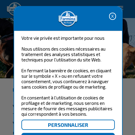
Happy pet. Happy you.
Votre vie privée est importante pour nous
Nous utilisons des cookies nécessaires au
traitement des analyses statistiques et
techniques pour l'utilisation du site Web.
FARMINA TRAINER CLUB
En fermant la bannière de cookies, en cliquant
sur le symbole « X » ou en refusant votre
consentement, vous continuerez à naviguer
sans cookies de profilage ou de marketing.
BIENVENUE AU FARMINA TRAINER CLUB !
En consentant à l'utilisation de cookies de
profilage et de marketing, nous serons en
Vous êtes un dresseur professionnel
mesure de fournir des messages publicitaires
?
qui correspondent à vos besoins.
Vous êtes passionné par les animaux
et leur bien-être ?