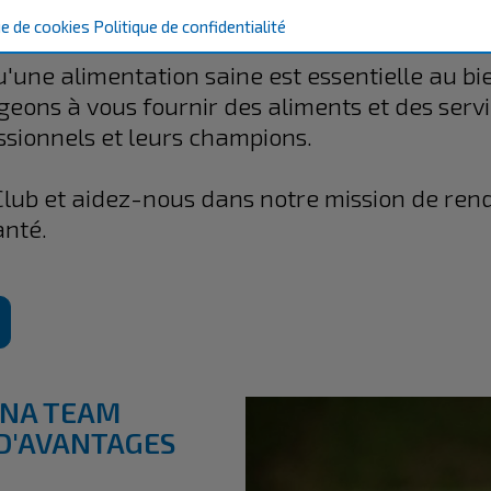
on possible.
ue de cookies
Politique de confidentialité
une alimentation saine est essentielle au bie
eons à vous fournir des aliments et des servi
ssionnels et leurs champions.
Club et aidez-nous dans notre mission de re
anté.
INA TEAM
 D'AVANTAGES