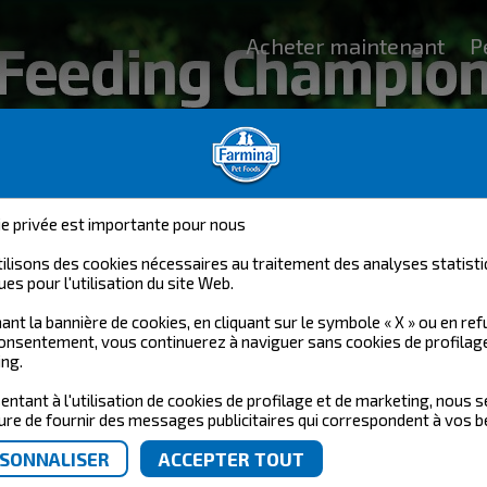
Acheter maintenant
P
ie privée est importante pour nous
ilisons des cookies nécessaires au traitement des analyses statisti
ues pour l'utilisation du site Web.
FARMINA BREEDER CLUB
ant la bannière de cookies, en cliquant sur le symbole « X » ou en re
onsentement, vous continuerez à naviguer sans cookies de profilag
ng.
A BREEDER CLUB !
entant à l'utilisation de cookies de profilage et de marketing, nous 
re de fournir des messages publicitaires qui correspondent à vos b
l ?
ntiel pour la santé et le bien-être de vos an