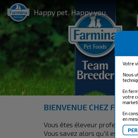
Happy pet. Happy you.
Votre v
Nous ut
techniq
En ferm
votre c
marketi
BIENVENUE CHEZ FARMIN
En cons
en mesu
Vous êtes éleveur professionne
Vous savez alors qu'il est esse