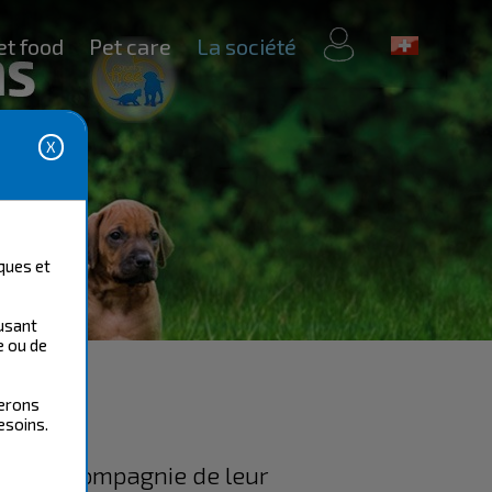
mon
et food
Pet care
La société
compte
ques et
fusant
e ou de
serons
esoins.
imaux de compagnie de leur