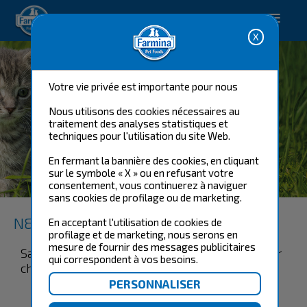
Happy pet. Happy you.
Votre vie privée est importante pour nous
Nous utilisons des cookies nécessaires au
traitement des analyses statistiques et
techniques pour l'utilisation du site Web.
En fermant la bannière des cookies, en cliquant
SANGLIER & POMME
sur le symbole « X » ou en refusant votre
ADULTE
consentement, vous continuerez à naviguer
sans cookies de profilage ou de marketing.
N&D Prime Chats
En acceptant l'utilisation de cookies de
profilage et de marketing, nous serons en
mesure de fournir des messages publicitaires
Sanglier & Pomme, alimentation complète pour
qui correspondent à vos besoins.
chats adultes.