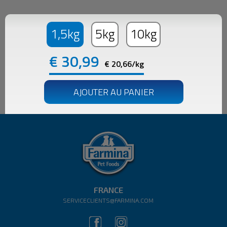
1,5kg
5kg
10kg
€
30,99
€ 20,66/kg
FRANCE
SERVICECLIENTS@FARMINA.COM