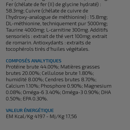
Fer (chélate de fer (II) de glycine hydraté) :
58.3mg; Cuivre (chélate de cuivre de
l’hydroxy-analogue de méthionine) : 15.8mg;
DL-méthionine, techniquement pur 5000mg;
Taurine 4000mg; L-carnitine 300mg. Additifs
sensoriels : extrait de thé vert 100mg; extrait
de romarin. Antioxydants : extraits de
tocophérols tirés d'huiles végétales.
COMPOSÉS ANALYTIQUES
Protéine brute 44.00%; Matières grasses
brutes 20.00%; Cellulose brute 1.80%;
humidité 8.00%; Cendres brutes 8.70%;
Calcium 1.10%; Phosphore 0.90%; Magnesium
0.08%; Oméga-6 3.40%; Oméga-3 0.90%; DHA
0.50%; EPA 0.30%.
VALEUR ÉNERGÉTIQUE
EM Kcal/Kg 4197 - Mj/Kg 17,56