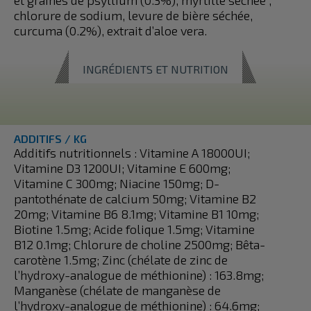
et graines de psyllium (0.3%), myrtille séchée ,
chlorure de sodium, levure de bière séchée,
curcuma (0.2%), extrait d’aloe vera.
INGRÉDIENTS ET NUTRITION
ADDITIFS / KG
Additifs nutritionnels : Vitamine A 18000UI;
Vitamine D3 1200UI; Vitamine E 600mg;
Vitamine C 300mg; Niacine 150mg; D-
pantothénate de calcium 50mg; Vitamine B2
20mg; Vitamine B6 8.1mg; Vitamine B1 10mg;
Biotine 1.5mg; Acide folique 1.5mg; Vitamine
B12 0.1mg; Chlorure de choline 2500mg; Bêta-
carotène 1.5mg; Zinc (chélate de zinc de
l’hydroxy-analogue de méthionine) : 163.8mg;
Manganèse (chélate de manganèse de
l’hydroxy-analogue de méthionine) : 64.6mg;