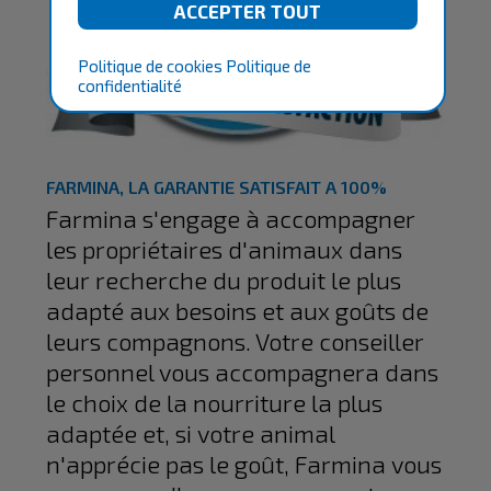
Politique de cookies
Politique de
confidentialité
FARMINA, LA GARANTIE SATISFAIT A 100%
Farmina s'engage à accompagner
les propriétaires d'animaux dans
leur recherche du produit le plus
adapté aux besoins et aux goûts de
leurs compagnons. Votre conseiller
personnel vous accompagnera dans
le choix de la nourriture la plus
adaptée et, si votre animal
n'apprécie pas le goût, Farmina vous