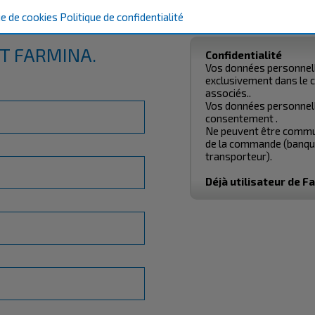
INSCRIPTION
ue de cookies
Politique de confidentialité
T FARMINA.
Confidentialité
Vos données personnell
exclusivement dans le 
associés..
Vos données personnell
consentement .
Ne peuvent être commun
de la commande (banque
transporteur).
Déjà utilisateur de F