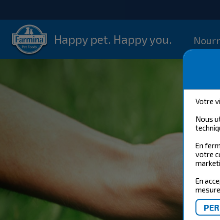
Happy pet. Happy you.
Nourr
Votre v
Nous ut
techniq
En ferm
votre c
marketi
En acce
mesure 