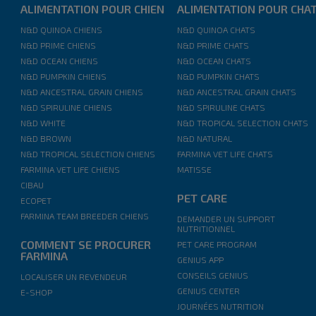
ALIMENTATION POUR CHIEN
ALIMENTATION POUR CHA
N&D QUINOA CHIENS
N&D QUINOA CHATS
N&D PRIME CHIENS
N&D PRIME CHATS
N&D OCEAN CHIENS
N&D OCEAN CHATS
N&D PUMPKIN CHIENS
N&D PUMPKIN CHATS
N&D ANCESTRAL GRAIN CHIENS
N&D ANCESTRAL GRAIN CHATS
N&D SPIRULINE CHIENS
N&D SPIRULINE CHATS
N&D WHITE
N&D TROPICAL SELECTION CHATS
N&D BROWN
N&D NATURAL
N&D TROPICAL SELECTION CHIENS
FARMINA VET LIFE CHATS
FARMINA VET LIFE CHIENS
MATISSE
CIBAU
PET CARE
ECOPET
FARMINA TEAM BREEDER CHIENS
DEMANDER UN SUPPORT
NUTRITIONNEL
COMMENT SE PROCURER
PET CARE PROGRAM
FARMINA
GENIUS APP
CONSEILS GENIUS
LOCALISER UN REVENDEUR
GENIUS CENTER
E-SHOP
JOURNÉES NUTRITION