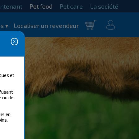
intenant
Pet food
Pet care
La société
mon
s
Localiser un revendeur
Panier
compte
ques et
efusant
e ou de
ons en
ins.