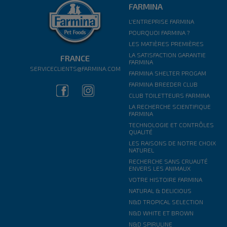
FARMINA
L'ENTREPRISE FARMINA
POURQUOI FARMINA ?
LES MATIÈRES PREMIÈRES
LA SATISFACTION GARANTIE
FRANCE
FARMINA
SERVICECLIENTS@FARMINA.COM
FARMINA SHELTER PROGAM
FARMINA BREEDER CLUB
CLUB TOILETTEURS FARMINA
LA RECHERCHE SCIENTIFIQUE
FARMINA
TECHNOLOGIE ET CONTRÔLES
QUALITÉ
LES RAISONS DE NOTRE CHOIX
NATUREL
RECHERCHE SANS CRUAUTÉ
ENVERS LES ANIMAUX
VOTRE HISTOIRE FARMINA
NATURAL & DELICIOUS
N&D TROPICAL SELECTION
N&D WHITE ET BROWN
N&D SPIRULINE