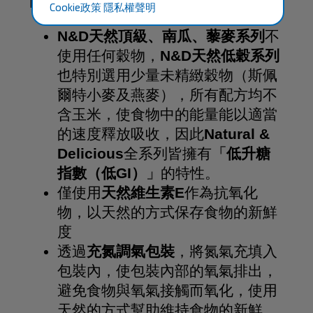
Natural & Delicious。
Cookie政策
隱私權聲明
N&D天然頂級、南瓜、藜麥系列
不
使用任何穀物，
N&D天然低穀系列
也特別選用少量未精緻穀物（斯佩
爾特小麥及燕麥），所有配方均不
含玉米，使食物中的能量能以適當
的速度釋放吸收，因此
Natural &
Delicious
全系列皆擁有
「
低升糖
指數（低GI）
」
的特性。
僅使用
天然維生素E
作為抗氧化
物，以天然的方式保存食物的新鮮
度
透過
充氮調氣包裝
，將氮氣充填入
包裝內，使包裝內部的氧氣排出，
避免食物與氧氣接觸而氧化，使用
天然的方式幫助維持食物的新鮮