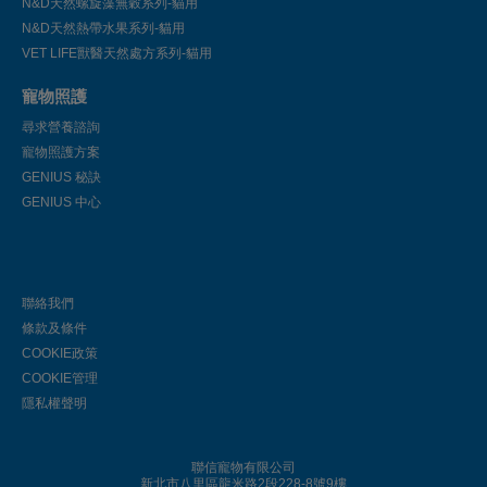
N&D天然螺旋藻無穀系列-貓用
N&D天然熱帶水果系列-貓用
VET LIFE獸醫天然處方系列-貓用
寵物照護
尋求營養諮詢
寵物照護方案
GENIUS 秘訣
GENIUS 中心
聯絡我們
條款及條件
COOKIE政策
COOKIE管理
隱私權聲明
聯信寵物有限公司
新北市八里區龍米路2段228-8號9樓