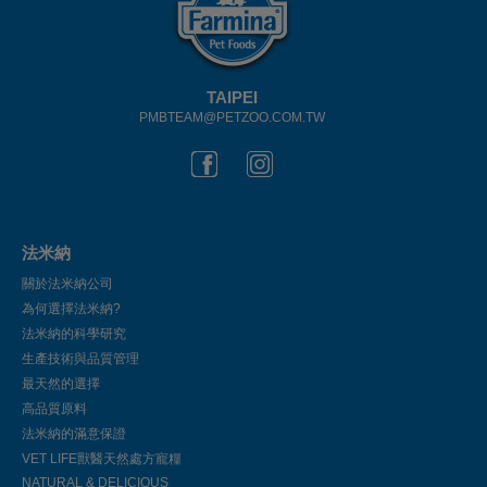
TAIPEI
PMBTEAM@PETZOO.COM.TW
法米納
關於法米納公司
為何選擇法米納?
法米納的科學研究
生產技術與品質管理
最天然的選擇
高品質原料
法米納的滿意保證
VET LIFE獸醫天然處方寵糧
NATURAL & DELICIOUS