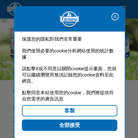
Happy pet. Happy you.
保護您的隱私對我們非常重要
我們使用必要的cookie分析網站使用的統計數
據
請點擊X或不同意以關閉cookie提示畫面，您就
NATURAL & DELICIOUS
可以繼續瀏覽而無須記錄您的cookie資料至此
網頁。
專為肉食動物設計的營養：天然與科學的完美結合
點擊同意本站使用您的cookie，我們將提供符
合您需求的廣告訊息
與義大利拿坡里費德里克二世大學的首
席動物營養團隊合作下，法米納獸醫研
究團隊(FVR)將數年的科學研究成果，
打造成專為肉食動物設計的營養配方－