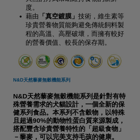
度。
藉由
「真空鍍膜」
技術，維生素等
珍貴營養物質能夠避免傳統飼料製
程的高溫、高壓破壞，而擁有較好
的營養價值、較長的保存期。
N&D天然藜麥無穀機能系列
N&D天然藜麥無穀機能系列是針對有特
殊營養需求的犬貓設計，一個全新的保
健系列食品。本系列不含穀物，以特殊
且超過90%的動物性蛋白質來源製成，
搭配豐含珍貴營養特性的「超級食物」
－藜麥，可以完美支持毛孩的健康。