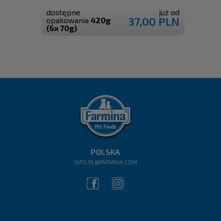
dostępne
już od
37,00 PLN
opakowania
420g
(6x 70g)
POLSKA
INFO.PL@FARMINA.COM