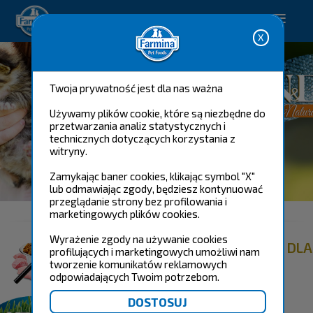
Happy pet. Happy you.
Twoja prywatność jest dla nas ważna
Używamy plików cookie, które są niezbędne do
przetwarzania analiz statystycznych i
technicznych dotyczących korzystania z
witryny.
Zamykając baner cookies, klikając symbol "X"
N&D NATURAL
lub odmawiając zgody, będziesz kontynuować
przeglądanie strony bez profilowania i
marketingowych plików cookies.
Wyrażenie zgody na używanie cookies
ZNAJDŹ WŁAŚCIWY PRODUKT DLA
profilujących i marketingowych umożliwi nam
TWOJEGO KOTA
tworzenie komunikatów reklamowych
odpowiadających Twoim potrzebom.