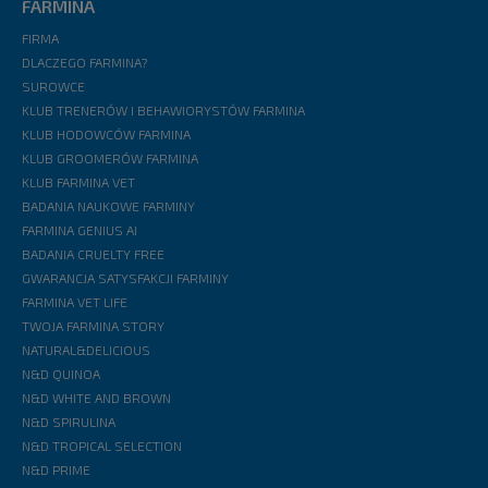
FARMINA
FIRMA
DLACZEGO FARMINA?
SUROWCE
KLUB TRENERÓW I BEHAWIORYSTÓW FARMINA
KLUB HODOWCÓW FARMINA
KLUB GROOMERÓW FARMINA
KLUB FARMINA VET
BADANIA NAUKOWE FARMINY
FARMINA GENIUS AI
BADANIA CRUELTY FREE
GWARANCJA SATYSFAKCJI FARMINY
FARMINA VET LIFE
TWOJA FARMINA STORY
NATURAL&DELICIOUS
N&D QUINOA
N&D WHITE AND BROWN
N&D SPIRULINA
N&D TROPICAL SELECTION
N&D PRIME