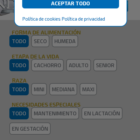
Política de cookies
Política de privacidad
FORMA DE ALIMENTACIÓN
TODO
SECO
HUMEDA
ETAPA DE LA VIDA
TODO
CACHORRO
ADULTO
SENIOR
RAZA
TODO
MINI
MEDIANA
MAXI
NECESIDADES ESPECIALES
TODO
MANTENIMIENTO
EN LACTACIÓN
EN GESTACIÓN