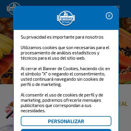
Happy pet. Happy you.
Su privacidad es importante para nosotros
Utilizamos cookies que son necesarias para el
procesamiento de análisis estadísticos y
técnicos para el uso del sitio web.
Al cerrar el Banner de Cookies, haciendo clic en
N&D TROPICAL SELECTION
el símbolo "X" o negando el consentimiento,
CANINE
usted continuará navegando sin cookies de
perfil o de marketing.
Al consentir el uso de cookies de perfil y de
marketing, podremos ofrecerle mensajes
ENCUENTRA EL PRODUCTO IDEAL
publicitarios que correspondan a sus
PARA TU PERRO
necesidades.