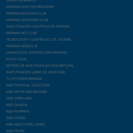
GENIUS REWARDS
FARMINA SHELTER PROGRAM
FARMINA BREEDER CLUB
FARMINA GROOMER CLUB
INVESTIGACIÓN CIENTÍFICA DE FARMINA
FARMINA VET CLUB
TECNOLOGÍA Y CONTROLES DE CALIDAD
FARMINA GENIUS AI
GARANTÍA DE SATISFACCIÓN FARMINA
AVISO LEGAL
DETRÁS DE NUESTRA ELECCIÓN NATURAL
INVESTIGACIÓN LIBRE DE CRUELDAD
TU HISTORIA FARMINA
N&D TROPICAL SELECTION
N&D WHITE AND BROWN
N&D SPIRULINA
N&D QUINOA
N&D PUMPKIN
N&D OCEAN
N&D ANCESTRAL GRAIN
N&D PRIME