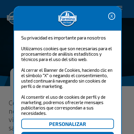
Soluciones para el cuidado de
mascotas.
Su privacidad es importante para nosotros
Utilizamos cookies que son necesarias para el
procesamiento de análisis estadísticos y
técnicos para el uso del sitio web.
Al cerrar el Banner de Cookies, haciendo clic en
Programa de cuidado para
el símbolo "X" o negando el consentimiento,
mascotas
usted continuará navegando sin cookies de
perfil o de marketing.
Al consentir el uso de cookies de perfil y de
Como padres de mascotas cariñosos,
marketing, podremos ofrecerle mensajes
publicitarios que correspondan a sus
nos gustaría dar a nuestras mascotas la
necesidades.
vida más feliz y saludable, pero
sabemos que cuando se trata de la