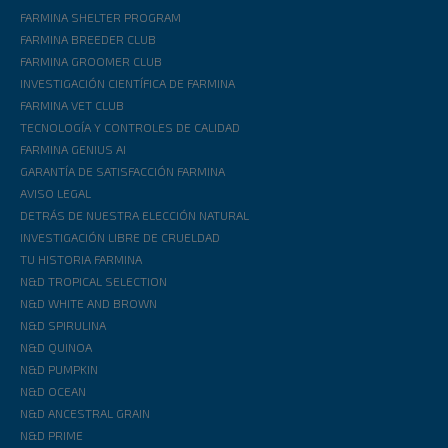
FARMINA SHELTER PROGRAM
FARMINA BREEDER CLUB
FARMINA GROOMER CLUB
INVESTIGACIÓN CIENTÍFICA DE FARMINA
FARMINA VET CLUB
TECNOLOGÍA Y CONTROLES DE CALIDAD
FARMINA GENIUS AI
GARANTÍA DE SATISFACCIÓN FARMINA
AVISO LEGAL
DETRÁS DE NUESTRA ELECCIÓN NATURAL
INVESTIGACIÓN LIBRE DE CRUELDAD
TU HISTORIA FARMINA
N&D TROPICAL SELECTION
N&D WHITE AND BROWN
N&D SPIRULINA
N&D QUINOA
N&D PUMPKIN
N&D OCEAN
N&D ANCESTRAL GRAIN
N&D PRIME