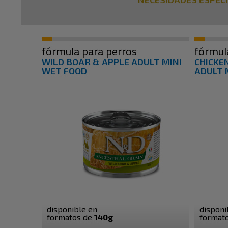
fórmula para perros
fórmul
WILD BOAR & APPLE ADULT MINI
CHICKE
WET FOOD
ADULT 
disponible en
disponi
formatos de
140g
format