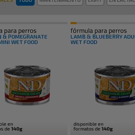
a para perros
fórmula para perros
N & POMEGRANATE
LAMB & BLUEBERRY ADUL
MINI WET FOOD
WET FOOD
ble en
disponible en
os de
140g
formatos de
140g