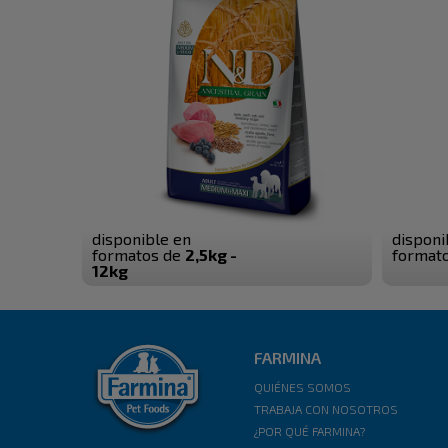
disponible en
disponi
formatos de
2,5kg -
format
12kg
FARMINA
QUIÉNES SOMOS
TRABAJA CON NOSOTROS
¿POR QUÉ FARMINA?