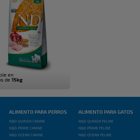
ble en
os de
15kg
ALIMENTO PARA PERROS
ALIMENTO PARA GATOS
N&D QUINOA CANINE
N&D QUINOA FELINE
N&D PRIME CANINE
N&D PRIME FELINE
N&D OCEAN CANINE
N&D OCEAN FELINE