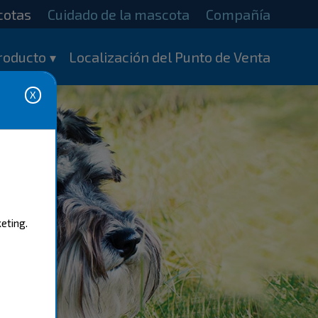
cotas
Cuidado de la mascota
Compañía
roducto
Localización del Punto de Venta
eting.