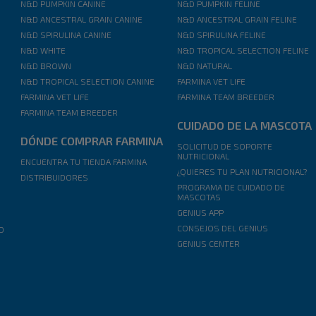
N&D PUMPKIN CANINE
N&D PUMPKIN FELINE
N&D ANCESTRAL GRAIN CANINE
N&D ANCESTRAL GRAIN FELINE
N&D SPIRULINA CANINE
N&D SPIRULINA FELINE
N&D WHITE
N&D TROPICAL SELECTION FELINE
N&D BROWN
N&D NATURAL
N&D TROPICAL SELECTION CANINE
FARMINA VET LIFE
FARMINA VET LIFE
FARMINA TEAM BREEDER
FARMINA TEAM BREEDER
CUIDADO DE LA MASCOTA
DÓNDE COMPRAR FARMINA
SOLICITUD DE SOPORTE
NUTRICIONAL
ENCUENTRA TU TIENDA FARMINA
¿QUIERES TU PLAN NUTRICIONAL?
DISTRIBUIDORES
PROGRAMA DE CUIDADO DE
MASCOTAS
GENIUS APP
CONSEJOS DEL GENIUS
AD
GENIUS CENTER