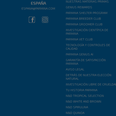
NUESTRAS MATERIAS PRIMAS
ESPAÑA
GENIUS REWARDS
ESPANA@FARMINA.COM
FARMINA SHELTER PROGRAM
FARMINA BREEDER CLUB
FARMINA GROOMER CLUB
INVESTIGACIÓN CIENTÍFICA DE
FARMINA
FARMINA VET CLUB
TECNOLOGÍA Y CONTROLES DE
CALIDAD
FARMINA GENIUS AI
GARANTÍA DE SATISFACCIÓN
FARMINA
AVISO LEGAL
DETRÁS DE NUESTRA ELECCIÓN
NATURAL
INVESTIGACIÓN LIBRE DE CRUELD
TU HISTORIA FARMINA
N&D TROPICAL SELECTION
N&D WHITE AND BROWN
N&D SPIRULINA
N&D QUINOA