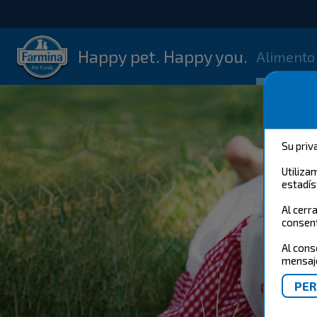
Happy pet. Happy you.
Alimento
Su priv
Utiliza
estadís
Al cerr
consent
Al cons
mensaje