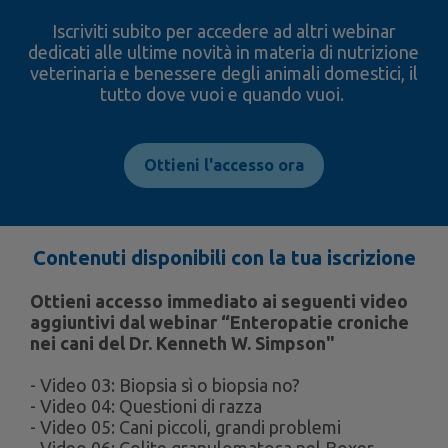
Iscriviti subito per accedere ad altri webinar
dedicati alle ultime novità in materia di nutrizione
veterinaria e benessere degli animali domestici, il
tutto dove vuoi e quando vuoi.
Ottieni l'accesso ora
Contenuti disponibili con la tua iscrizione
Ottieni accesso immediato ai seguenti video
aggiuntivi dal webinar “Enteropatie croniche
nei cani del Dr. Kenneth W. Simpson"
- Video 03: Biopsia sì o biopsia no?
- Video 04: Questioni di razza
- Video 05: Cani piccoli, grandi problemi
- Video 06: Colite granulomatosa nel Boxer