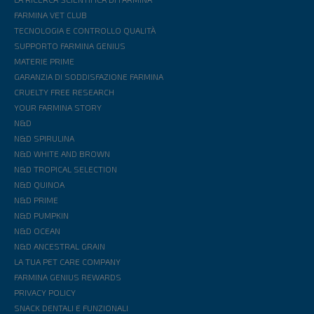
FARMINA VET CLUB
TECNOLOGIA E CONTROLLO QUALITÀ
SUPPORTO FARMINA GENIUS
MATERIE PRIME
GARANZIA DI SODDISFAZIONE FARMINA
CRUELTY FREE RESEARCH
YOUR FARMINA STORY
N&D
N&D SPIRULINA
N&D WHITE AND BROWN
N&D TROPICAL SELECTION
N&D QUINOA
N&D PRIME
N&D PUMPKIN
N&D OCEAN
N&D ANCESTRAL GRAIN
LA TUA PET CARE COMPANY
FARMINA GENIUS REWARDS
PRIVACY POLICY
SNACK DENTALI E FUNZIONALI