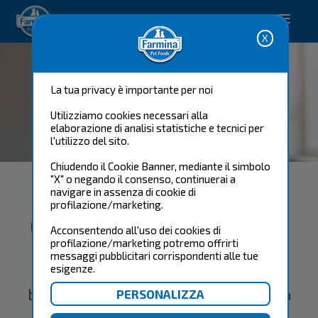
Happy pet. Happy you.
La tua privacy è importante per noi
Utilizziamo cookies necessari alla
elaborazione di analisi statistiche e tecnici per
l'utilizzo del sito.
Chiudendo il Cookie Banner, mediante il simbolo
"X" o negando il consenso, continuerai a
Vetlife Bites
navigare in assenza di cookie di
Spunti Interessanti sulle
profilazione/marketing.
ricerche veterinarie più recenti.
Acconsentendo all'uso dei cookies di
profilazione/marketing potremo offrirti
messaggi pubblicitari corrispondenti alle tue
Esplora le ultime novità in materia di
esigenze.
nutrizione veterinaria, diagnostica e
benessere dei pet, con la nostra esclusiva
serie di webinar dedicati ai veterinari