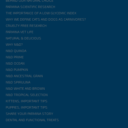
BEHIND OUR NATURAL CHOICE
FARMINA SCIENTIFIC RESEARCH
THE IMPORTANCE OF A LOW GLYCEMIC INDEX
WHY WE DEFINE CATS AND DOGS AS CARNIVORES?
CRUELTY FREE RESEARCH
FARMINA VET LIFE
NATURAL & DELICIOUS
WHY N&D?
N&D QUINOA
N&D PRIME
N&D OCEAN
N&D PUMPKIN
N&D ANCESTRAL GRAIN
N&D SPIRULINA
N&D WHITE AND BROWN
N&D TROPICAL SELECTION
KITTENS, IMPORTANT TIPS
PUPPIES, IMPORTANT TIPS
SHARE YOUR FARMINA STORY
DENTAL AND FUNCTIONAL TREATS