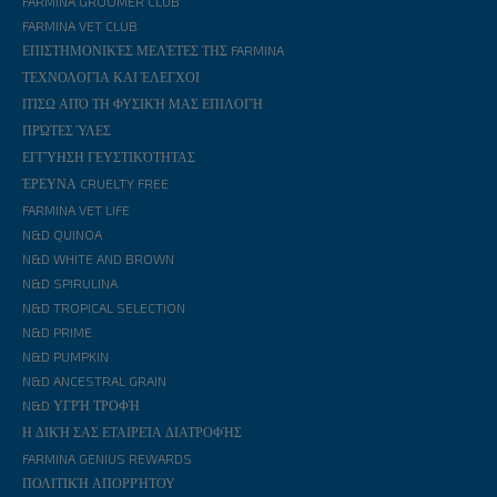
FARMINA GROOMER CLUB
FARMINA VET CLUB
ΕΠΙΣΤΗΜΟΝΙΚΈΣ ΜΕΛΈΤΕΣ ΤΗΣ FARMINA
ΤΕΧΝΟΛΟΓΊΑ ΚΑΙ ΈΛΕΓΧΟΙ
ΠΊΣΩ ΑΠΌ ΤΗ ΦΥΣΙΚΉ ΜΑΣ ΕΠΙΛΟΓΉ
ΠΡΏΤΕΣ ΎΛΕΣ
ΕΓΓΎΗΣΗ ΓΕΥΣΤΙΚΌΤΗΤΑΣ
ΈΡΕΥΝΑ CRUELTY FREE
FARMINA VET LIFE
N&D QUINOA
N&D WHITE AND BROWN
N&D SPIRULINA
N&D TROPICAL SELECTION
N&D PRIME
N&D PUMPKIN
N&D ANCESTRAL GRAIN
N&D ΥΓΡΉ ΤΡΟΦΉ
Η ΔΙΚΉ ΣΑΣ ΕΤΑΙΡΕΊΑ ΔΙΑΤΡΟΦΉΣ
FARMINA GENIUS REWARDS
ΠΟΛΙΤΙΚΉ ΑΠΟΡΡΉΤΟΥ