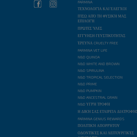
FARMINA
ΤΕΧΝΟΛΟΓΊΑ ΚΑΙ ΈΛΕΓΧΟΙ
ΠΊΣΩ ΑΠΌ ΤΗ ΦΥΣΙΚΉ ΜΑΣ
ΕΠΙΛΟΓΉ
ΠΡΏΤΕΣ ΎΛΕΣ
ΕΓΓΎΗΣΗ ΓΕΥΣΤΙΚΌΤΗΤΑΣ
ΈΡΕΥΝΑ CRUELTY FREE
FARMINA VET LIFE
N&D QUINOA
N&D WHITE AND BROWN
N&D SPIRULINA
N&D TROPICAL SELECTION
N&D PRIME
N&D PUMPKIN
N&D ANCESTRAL GRAIN
N&D ΥΓΡΉ ΤΡΟΦΉ
Η ΔΙΚΉ ΣΑΣ ΕΤΑΙΡΕΊΑ ΔΙΑΤΡΟΦΉ
FARMINA GENIUS REWARDS
ΠΟΛΙΤΙΚΉ ΑΠΟΡΡΉΤΟΥ
ΟΔΟΝΤΙΚΈΣ ΚΑΙ ΛΕΙΤΟΥΡΓΙΚΈΣ