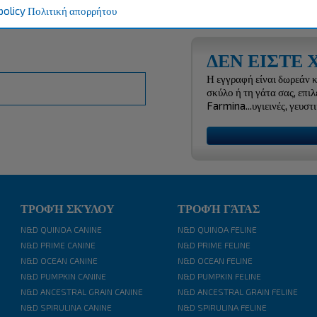
ΕΙΣΑΓΩΓΉ
policy
Πολιτική απορρήτου
ΔΕΝ ΕΙΣΤΕ
Η εγγραφή είναι δωρεάν 
σκύλο ή τη γάτα σας, επι
Farmina...υγιεινές, γευστι
ΤΡΟΦΉ ΣΚΎΛΟΥ
ΤΡΟΦΉ ΓΆΤΑΣ
N&D QUINOA CANINE
N&D QUINOA FELINE
N&D PRIME CANINE
N&D PRIME FELINE
N&D OCEAN CANINE
N&D OCEAN FELINE
N&D PUMPKIN CANINE
N&D PUMPKIN FELINE
N&D ANCESTRAL GRAIN CANINE
N&D ANCESTRAL GRAIN FELINE
N&D SPIRULINA CANINE
N&D SPIRULINA FELINE