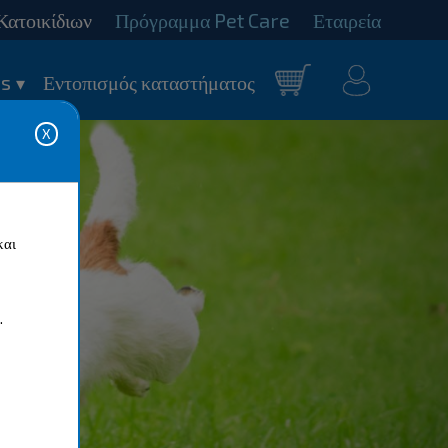
Κατοικίδιων
Πρόγραμμα Pet Care
Εταιρεία
Ο
s
Εντοπισμός καταστήματος
καλάθι
λογαριασμός
μου
και
.