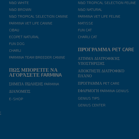
N&D WHITE
N&D TROPICAL SELECTION FELINE
N&D BROWN
N&D NATURAL
N&D TROPICAL SELECTION CANINE
FARMINA VET LIFE FELINE
FARMINA VET LIFE CANINE
MATISSE
CIBAU
FUN CAT
ECOPET NATURAL
CHARLI CAT
FUN DOG
ΠΡΌΓΡΑΜΜΑ PET CARE
CHARLI
FARMINA TEAM BREEDER CANINE
ΑΊΤΗΜΑ ΔΙΑΤΡΟΦΙΚΉΣ
ΥΠΟΣΤΉΡΙΞΗΣ
ΠΩΣ ΜΠΟΡΕΊΤΕ ΝΑ
ΑΠΟΚΤΉΣΤΕ ΔΙΑΤΡΟΦΙΚΌ
ΑΓΟΡΆΣΕΤΕ FARMINA
ΠΛΆΝΟ
ΠΡΌΓΡΑΜΜΑ PET CARE
ΣΗΜΕΊΑ ΠΏΛΗΣΗΣ FARMINA
ΕΦΑΡΜΟΓΉ FARMINA GENIUS
ΔΙΑΝΟΜΕΊΣ
GENIUS TIPS
E-SHOP
GENIUS CENTER
Σ