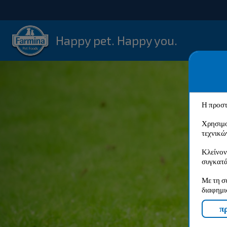
Happy pet. Happy you.
Η προστ
Χρησιμο
τεχνικώ
Κλείνον
συγκατά
Με τη σ
διαφημι