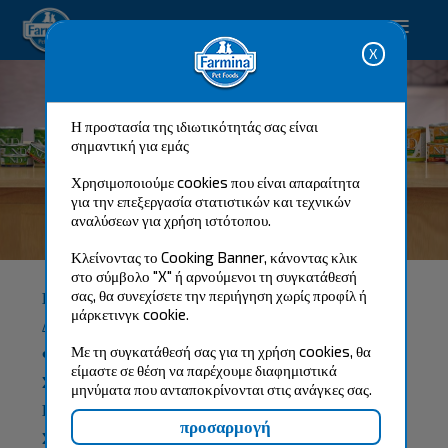
Happy pet. Happy you.
Η προστασία της ιδιωτικότητάς σας είναι
σημαντική για εμάς
Χρησιμοποιούμε cookies που είναι απαραίτητα
για την επεξεργασία στατιστικών και τεχνικών
αναλύσεων για χρήση ιστότοπου.
N&D ΥΓΡΉ ΤΡΟΦΉ
Κλείνοντας το Cooking Banner, κάνοντας κλικ
στο σύμβολο "X" ή αρνούμενοι τη συγκατάθεσή
σας, θα συνεχίσετε την περιήγηση χωρίς προφίλ ή
Η ΥΓΡΉ ΤΡΟΦΉ NATURAL & DELICIOUS
μάρκετινγκ cookie.
ΔΗΜΙΟΥΡΓΉΘΗΚΕ ΣΎΜΦΩΝΑ ΜΕ ΤΗ
Με τη συγκατάθεσή σας για τη χρήση cookies, θα
ΦΙΛΟΣΟΦΊΑ ΤΗΣ FARMINA ΓΙΑ ΤΑ
είμαστε σε θέση να παρέχουμε διαφημιστικά
ΣΑΡΚΟΦΆΓΑ, ΩΣ ΠΛΉΡΕΙΣ ΚΑΙ ΔΙΑΤΡΟΦΙΚΆ
μηνύματα που ανταποκρίνονται στις ανάγκες σας.
ΚΑΤΆΛΛΗΛΕΣ ΤΡΟΦΈΣ ΠΟΥ ΒΑΣΊΖΟΝΤΑΙ
ΣΤΙΣ ΒΙΟΛΟΓΙΚΈΣ ΑΝΆΓΚΕΣ ΤΩΝ ΣΚΎΛΩΝ