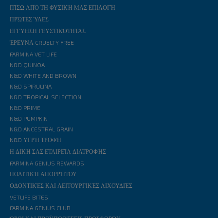
ΠΊΣΩ ΑΠΌ ΤΗ ΦΥΣΙΚΉ ΜΑΣ ΕΠΙΛΟΓΉ
ΠΡΏΤΕΣ ΎΛΕΣ
ΕΓΓΎΗΣΗ ΓΕΥΣΤΙΚΌΤΗΤΑΣ
ΈΡΕΥΝΑ CRUELTY FREE
FARMINA VET LIFE
N&D QUINOA
N&D WHITE AND BROWN
N&D SPIRULINA
N&D TROPICAL SELECTION
N&D PRIME
N&D PUMPKIN
N&D ANCESTRAL GRAIN
N&D ΥΓΡΉ ΤΡΟΦΉ
Η ΔΙΚΉ ΣΑΣ ΕΤΑΙΡΕΊΑ ΔΙΑΤΡΟΦΉΣ
FARMINA GENIUS REWARDS
ΠΟΛΙΤΙΚΉ ΑΠΟΡΡΉΤΟΥ
ΟΔΟΝΤΙΚΈΣ ΚΑΙ ΛΕΙΤΟΥΡΓΙΚΈΣ ΛΙΧΟΥΔΙΈΣ
VETLIFE BITES
FARMINA GENIUS CLUB