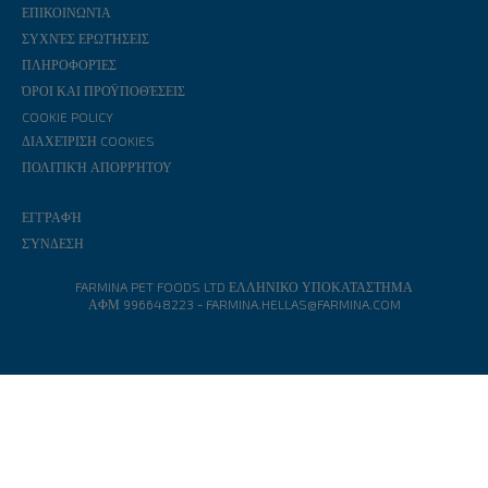
ΕΠΙΚΟΙΝΩΝΊΑ
ΣΥΧΝΈΣ ΕΡΩΤΉΣΕΙΣ
ΠΛΗΡΟΦΟΡΊΕΣ
ΌΡΟΙ ΚΑΙ ΠΡΟΫΠΟΘΈΣΕΙΣ
COOKIE POLICY
ΔΙΑΧΕΊΡΙΣΗ COOKIES
ΠΟΛΙΤΙΚΉ ΑΠΟΡΡΉΤΟΥ
ΕΓΓΡΑΦΉ
ΣΎΝΔΕΣΗ
FARMINA PET FOODS LTD ΕΛΛΗΝΙΚΟ ΥΠΟΚΑΤΑΣΤΗΜΑ
ΑΦΜ 996648223
-
FARMINA.HELLAS@FARMINA.COM