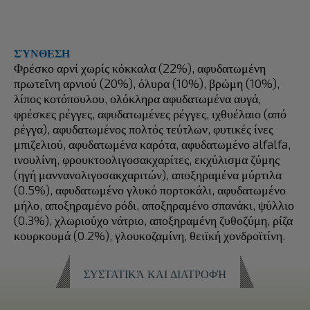
ΣΎΝΘΕΣΗ
Φρέσκο αρνί χωρίς κόκκαλα (22%), αφυδατωμένη
πρωτεΐνη αρνιού (20%), όλυρα (10%), βρώμη (10%),
λίπος κοτόπουλου, ολόκληρα αφυδατωμένα αυγά,
φρέσκες ρέγγες, αφυδατωμένες ρέγγες, ιχθυέλαιο (από
ρέγγα), αφυδατωμένος πολτός τεύτλων, φυτικές ίνες
μπιζελιού, αφυδατωμένα καρότα, αφυδατωμένο alfalfa,
ινουλίνη, φρουκτοολιγοσακχαρίτες, εκχύλισμα ζύμης
(ηγή μαννανολιγοσακχαριτών), αποξηραμένα μύρτιλα
(0.5%), αφυδατωμένο γλυκό πορτοκάλι, αφυδατωμένο
μήλο, αποξηραμένο ρόδι, αποξηραμένο σπανάκι, ψύλλιο
(0.3%), χλωριούχο νάτριο, αποξηραμένη ζυθοζύμη, ρίζα
κουρκουμά (0.2%), γλουκοζαμίνη, θειϊκή χονδροϊτίνη.
ΣΥΣΤΑΤΙΚΆ ΚΑΙ ΔΙΑΤΡΟΦΉ