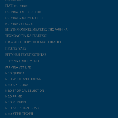
ΓΙΑΤΊ FARMINA;
FARMINA BREEDER CLUB
FARMINA GROOMER CLUB
FARMINA VET CLUB
ΕΠΙΣΤΗΜΟΝΙΚΈΣ ΜΕΛΈΤΕΣ ΤΗΣ FARMINA
ΤΕΧΝΟΛΟΓΊΑ ΚΑΙ ΈΛΕΓΧΟΙ
ΠΊΣΩ ΑΠΌ ΤΗ ΦΥΣΙΚΉ ΜΑΣ ΕΠΙΛΟΓΉ
ΠΡΏΤΕΣ ΎΛΕΣ
ΕΓΓΎΗΣΗ ΓΕΥΣΤΙΚΌΤΗΤΑΣ
ΈΡΕΥΝΑ CRUELTY FREE
FARMINA VET LIFE
N&D QUINOA
N&D WHITE AND BROWN
N&D SPIRULINA
N&D TROPICAL SELECTION
N&D PRIME
N&D PUMPKIN
N&D ANCESTRAL GRAIN
N&D ΥΓΡΉ ΤΡΟΦΉ