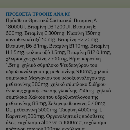
ΠΡΟΣΘΕΤΑ ΤΡΟΦΗΣ ΑΝΑ KG
Πρόσθετα Θρεπτικά Συστατικά: Βιταμίνη A
18000UI, Βιταμίνη D3 1200UI, Βιταμίνη E
600mg, Βιταμίνη C 300mg, Νιασίνη 150mg,
παντοθενικό οξύ 50mg, Βιταμίνη B2 20mg,
Βιταμίνη B6 8.1mg, Βιταμίνη B1 10mg, Βιταμίνη
H 1.5mg, φολικό οξύ 1.5mg, Βιταμίνη B12 0.1mg,
χλωριούχος χωλίνη 2500mg, Bήτα-καροτίνη
1.5mg, χηλικό σύμπλοκο Ψευδαργύρου του
υδροξυανάλογου της μεθειονίνης 910mg, χηλικό
σύμπλοκο Μαγγανίου του υδροξυανάλογου της
μεθειονίνης 380mg, χηλικό σύμπλοκο Σιδήρου
ένυδρης χημικής ένωσης γλυκίνης 250mg, χηλικό
σύμπλοκο Χαλκού του υδροξυανάλογου της
μεθειονίνης 88mg, Σεληνομεθειονίνη 0.40mg,
DL-μεθειονίνη 5000mg, Ταυρίνη 4000mg, L-
Καρνιτίνη 300mg. Οργανοληπτικές πρόσθετες
ύλες: εκχύλισμα aloe vera 1000mg, εκχύλισμα
πράσινου τσαγιού 100mg, εκχύλισμα