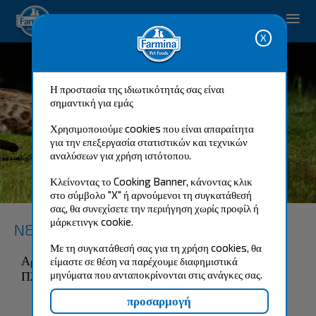
Happy pet. Happy you.
Η προστασία της ιδιωτικότητάς σας είναι
σημαντική για εμάς
Χρησιμοποιούμε cookies που είναι απαραίτητα
για την επεξεργασία στατιστικών και τεχνικών
αναλύσεων για χρήση ιστότοπου.
LAMB & BLUEBERRY
Κλείνοντας το Cooking Banner, κάνοντας κλικ
ADULT
στο σύμβολο "X" ή αρνούμενοι τη συγκατάθεσή
σας, θα συνεχίσετε την περιήγηση χωρίς προφίλ ή
μάρκετινγκ cookie.
N&D Ancestral Grain feline
Με τη συγκατάθεσή σας για τη χρήση cookies, θα
Αρνί, όλυρα, βρώμη, μύρτιλο.
είμαστε σε θέση να παρέχουμε διαφημιστικά
Πλήρης τροφή για ενήλικες γάτες.
μηνύματα που ανταποκρίνονται στις ανάγκες σας.