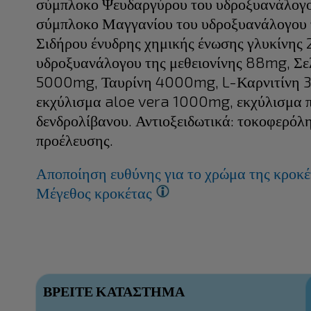
σύμπλοκο Ψευδαργύρου του υδροξυανάλογου
σύμπλοκο Μαγγανίου του υδροξυανάλογου 
Σιδήρου ένυδρης χημικής ένωσης γλυκίνης
υδροξυανάλογου της μεθειονίνης 88mg, Σε
5000mg, Ταυρίνη 4000mg, L-Καρνιτίνη 3
εκχύλισμα aloe vera 1000mg, εκχύλισμα 
δενδρολίβανου. Αντιοξειδωτικά: τοκοφερόλ
προέλευσης.
Αποποίηση ευθύνης για το χρώμα της κροκ
Μέγεθος κροκέτας
ΒΡΕΙΤΕ ΚΑΤΑΣΤΗΜΑ