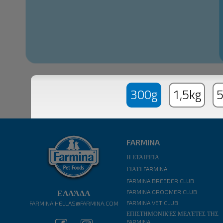
300g
1,5kg
5
FARMINA
Η ΕΤΑΙΡΕΊΑ
ΓΙΑΤΊ FARMINA;
FARMINA BREEDER CLUB
ΕΛΛΆΔΑ
FARMINA GROOMER CLUB
FARMINA VET CLUB
FARMINA.HELLAS@FARMINA.COM
ΕΠΙΣΤΗΜΟΝΙΚΈΣ ΜΕΛΈΤΕΣ ΤΗΣ
FARMINA