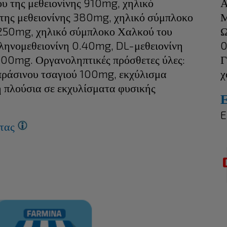
 της μεθειονίνης 910mg, χηλικό
Α
της μεθειονίνης 380mg, χηλικό σύμπλοκο
Μ
 250mg, χηλικό σύμπλοκο Χαλκού του
Ω
ληνομεθειονίνη 0.40mg, DL-μεθειονίνη
0
00mg. Οργανοληπτικές πρόσθετες ύλες:
Γ
πράσινου τσαγιού 100mg, εκχύλισμα
χ
η πλούσια σε εκχυλίσματα φυσικής
E
έτας