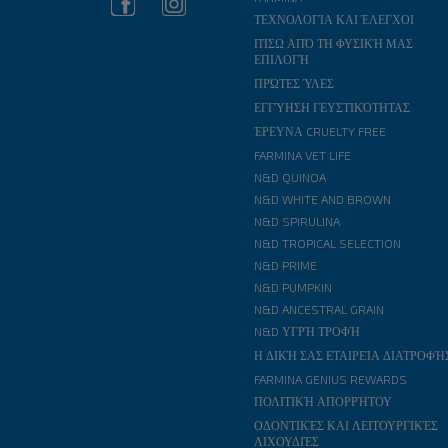
ΤΕΧΝΟΛΟΓΊΑ ΚΑΙ ΈΛΕΓΧΟΙ
ΠΊΣΩ ΑΠΌ ΤΗ ΦΥΣΙΚΉ ΜΑΣ
ΕΠΙΛΟΓΉ
ΠΡΏΤΕΣ ΎΛΕΣ
ΕΓΓΎΗΣΗ ΓΕΥΣΤΙΚΌΤΗΤΑΣ
ΈΡΕΥΝΑ CRUELTY FREE
FARMINA VET LIFE
N&D QUINOA
N&D WHITE AND BROWN
N&D SPIRULINA
N&D TROPICAL SELECTION
N&D PRIME
N&D PUMPKIN
N&D ANCESTRAL GRAIN
N&D ΥΓΡΉ ΤΡΟΦΉ
Η ΔΙΚΉ ΣΑΣ ΕΤΑΙΡΕΊΑ ΔΙΑΤΡΟΦΉ
FARMINA GENIUS REWARDS
ΠΟΛΙΤΙΚΉ ΑΠΟΡΡΉΤΟΥ
ΟΔΟΝΤΙΚΈΣ ΚΑΙ ΛΕΙΤΟΥΡΓΙΚΈΣ
ΛΙΧΟΥΔΙΈΣ