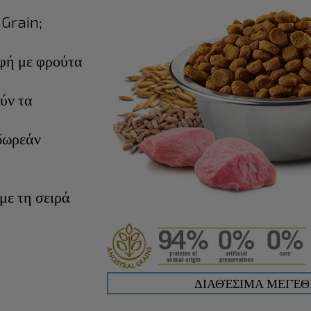
 Grain;
οφή με φρούτα
ύν τα
δωρεάν
με τη σειρά
ΔΙΑΘΈΣΙΜΑ ΜΕΓΈΘΗ: 