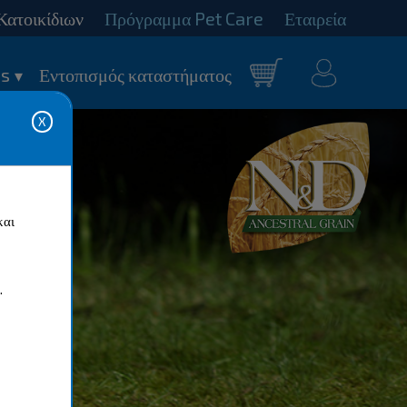
Κατοικίδιων
Πρόγραμμα Pet Care
Εταιρεία
Ο
s
Εντοπισμός καταστήματος
καλάθι
λογαριασμός
μου
και
.