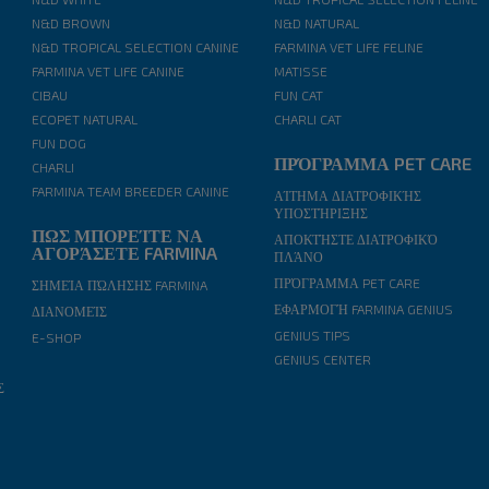
N&D BROWN
N&D NATURAL
N&D TROPICAL SELECTION CANINE
FARMINA VET LIFE FELINE
FARMINA VET LIFE CANINE
MATISSE
CIBAU
FUN CAT
ECOPET NATURAL
CHARLI CAT
FUN DOG
ΠΡΌΓΡΑΜΜΑ PET CARE
CHARLI
FARMINA TEAM BREEDER CANINE
ΑΊΤΗΜΑ ΔΙΑΤΡΟΦΙΚΉΣ
ΥΠΟΣΤΉΡΙΞΗΣ
ΠΩΣ ΜΠΟΡΕΊΤΕ ΝΑ
ΑΠΟΚΤΉΣΤΕ ΔΙΑΤΡΟΦΙΚΌ
ΑΓΟΡΆΣΕΤΕ FARMINA
ΠΛΆΝΟ
ΠΡΌΓΡΑΜΜΑ PET CARE
ΣΗΜΕΊΑ ΠΏΛΗΣΗΣ FARMINA
ΕΦΑΡΜΟΓΉ FARMINA GENIUS
ΔΙΑΝΟΜΕΊΣ
GENIUS TIPS
E-SHOP
GENIUS CENTER
Σ