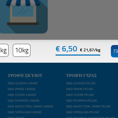
€
6,50
kg
10kg
€ 21,67/kg
ΤΡΟΦΉ ΣΚΎΛΟΥ
ΤΡΟΦΉ ΓΆΤΑΣ
N&D QUINOA CANINE
N&D QUINOA FELINE
N&D PRIME CANINE
N&D PRIME FELINE
N&D OCEAN CANINE
N&D OCEAN FELINE
N&D PUMPKIN CANINE
N&D PUMPKIN FELINE
N&D ANCESTRAL GRAIN CANINE
N&D ANCESTRAL GRAIN FELINE
N&D SPIRULINA CANINE
N&D SPIRULINA FELINE
N&D WHITE
N&D TROPICAL SELECTION FELINE