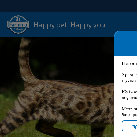
Happy pet. Happy you.
Η προστ
Χρησιμο
τεχνικώ
Κλείνον
συγκατά
Με τη σ
διαφημι