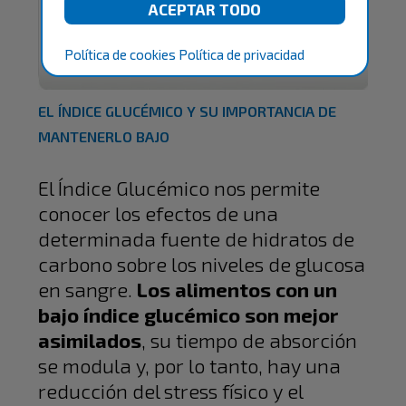
Política de cookies
Política de privacidad
EL ÍNDICE GLUCÉMICO Y SU IMPORTANCIA DE
MANTENERLO BAJO
El Índice Glucémico nos permite
conocer los efectos de una
determinada fuente de hidratos de
carbono sobre los niveles de glucosa
en sangre.
Los alimentos con un
bajo índice glucémico son mejor
asimilados
, su tiempo de absorción
se modula y, por lo tanto, hay una
reducción del stress físico y el