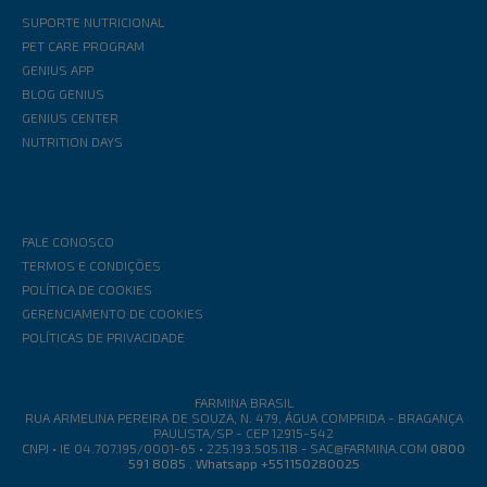
SUPORTE NUTRICIONAL
PET CARE PROGRAM
GENIUS APP
BLOG GENIUS
GENIUS CENTER
NUTRITION DAYS
FALE CONOSCO
TERMOS E CONDIÇÕES
POLÍTICA DE COOKIES
GERENCIAMENTO DE COOKIES
POLÍTICAS DE PRIVACIDADE
FARMINA BRASIL
RUA ARMELINA PEREIRA DE SOUZA, N. 479, ÁGUA COMPRIDA - BRAGANÇA
PAULISTA/SP - CEP 12915-542
CNPJ • IE 04.707.195/0001-65 • 225.193.505.118
-
SAC@FARMINA.COM
0800
591 8085 . Whatsapp +551150280025