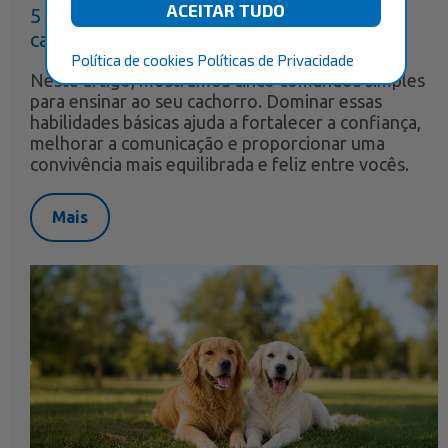
5 comandos simples para ensinar ao seu
cachorro
Política de cookies
Políticas de Privacidade
Neste artigo, mostramos cinco comandos simples
para ensinar ao seu cachorro. Dominar essas
habilidades básicas ajuda a fortalecer a confiança,
melhorar a comunicação e proporcionar uma
convivência mais equilibrada e feliz entre vocês.
Mais