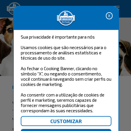
Happy pet. Happy you.
Sua privacidade é importante para nós
Usamos cookies que são necessários para o
processamento de análises estatísticas e
técnicas de uso do site.
FARMINA GROOMER
Ao fechar o Cooking Banner, clicando no
CLUB
símbolo “X”, ou negando o consentimento,
você continuará navegando sem criar perfis ou
cookies de marketing.
BEM-VINDO AO FARMINA GROOMER CLUB!
Ao consentir com a utilização de cookies de
perfil e marketing, seremos capazes de
Você é um groomer profissional?
fornecer mensagens publicitárias que
Trabalha com banho e tosa?
correspondam às suas necessidades.
Você é apaixonado por pets? Então
está no lugar certo.