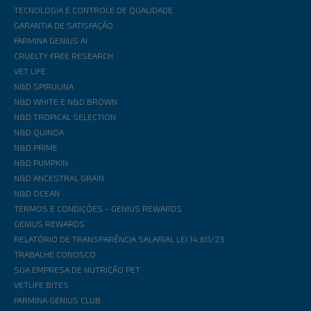
TECNOLOGIA E CONTROLE DE QUALIDADE
GARANTIA DE SATISFAÇÃO
FARMINA GENIUS AI
CRUELTY FREE RESEARCH
VET LIFE
N&D SPIRULINA
N&D WHITE E N&D BROWN
N&D TROPICAL SELECTION
N&D QUINOA
N&D PRIME
N&D PUMPKIN
N&D ANCESTRAL GRAIN
N&D OCEAN
TERMOS E CONDIÇÕES - GENIUS REWARDS
GENIUS REWARDS
RELATÓRIO DE TRANSPARÊNCIA SALARIAL LEI 14.611/23
TRABALHE CONOSCO
SUA EMPRESA DE NUTRIÇÃO PET
VETLIFE BITES
FARMINA GENIUS CLUB