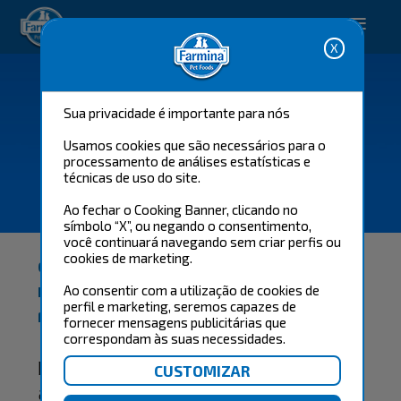
Happy pet. Happy you.
Sua privacidade é importante para nós
Usamos cookies que são necessários para o
processamento de análises estatísticas e
técnicas de uso do site.
GENIUS REWARDS
Ao fechar o Cooking Banner, clicando no
símbolo “X”, ou negando o consentimento,
você continuará navegando sem criar perfis ou
cookies de marketing.
GENIUS REWARDS
Ao consentir com a utilização de cookies de
PARTICIPE DO PROGRAMA DE FIDELIDADE
perfil e marketing, seremos capazes de
FARMINA.
fornecer mensagens publicitárias que
correspondam às suas necessidades.
Desfrute de um produto com a
alimentação favorita do seu pet