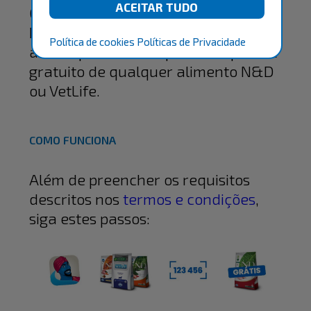
GRATUITAMENTE.
Basta seguir os passos informados
Política de cookies
Políticas de Privacidade
abaixo para desbloquear um pacote
gratuito de qualquer alimento N&D
ou VetLife.
COMO FUNCIONA
Além de preencher os requisitos
descritos nos
termos e condições
,
siga estes passos: