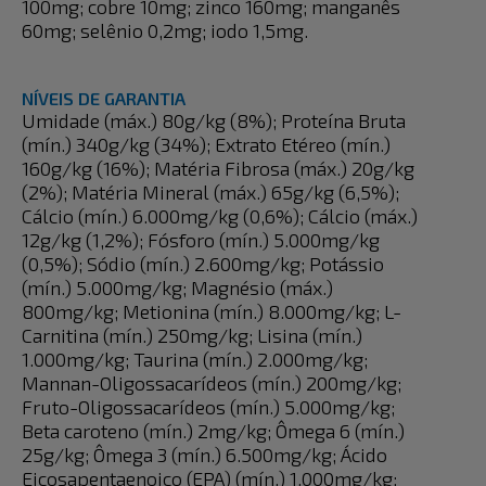
100mg; cobre 10mg; zinco 160mg; manganês
60mg; selênio 0,2mg; iodo 1,5mg.
NÍVEIS DE GARANTIA
Umidade (máx.) 80g/kg (8%); Proteína Bruta
(mín.) 340g/kg (34%); Extrato Etéreo (mín.)
160g/kg (16%); Matéria Fibrosa (máx.) 20g/kg
(2%); Matéria Mineral (máx.) 65g/kg (6,5%);
Cálcio (mín.) 6.000mg/kg (0,6%); Cálcio (máx.)
12g/kg (1,2%); Fósforo (mín.) 5.000mg/kg
(0,5%); Sódio (mín.) 2.600mg/kg; Potássio
(mín.) 5.000mg/kg; Magnésio (máx.)
800mg/kg; Metionina (mín.) 8.000mg/kg; L-
Carnitina (mín.) 250mg/kg; Lisina (mín.)
1.000mg/kg; Taurina (mín.) 2.000mg/kg;
Mannan-Oligossacarídeos (mín.) 200mg/kg;
Fruto-Oligossacarídeos (mín.) 5.000mg/kg;
Beta caroteno (mín.) 2mg/kg; Ômega 6 (mín.)
25g/kg; Ômega 3 (mín.) 6.500mg/kg; Ácido
Eicosapentaenoico (EPA) (mín.) 1.000mg/kg;