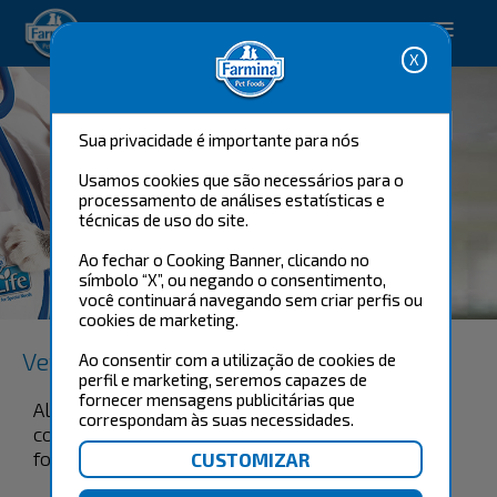
Happy pet. Happy you.
Sua privacidade é importante para nós
Usamos cookies que são necessários para o
processamento de análises estatísticas e
técnicas de uso do site.
Ao fechar o Cooking Banner, clicando no
URINARY STRUVITE
símbolo “X”, ou negando o consentimento,
FELINE
você continuará navegando sem criar perfis ou
cookies de marketing.
Vet Life Natural Feline
Ao consentir com a utilização de cookies de
perfil e marketing, seremos capazes de
fornecer mensagens publicitárias que
Alimento coadjuvante seco indicado para gatos
correspondam às suas necessidades.
com distúrbios urinários provocados pela
formação de cálculos à base de estruvita.