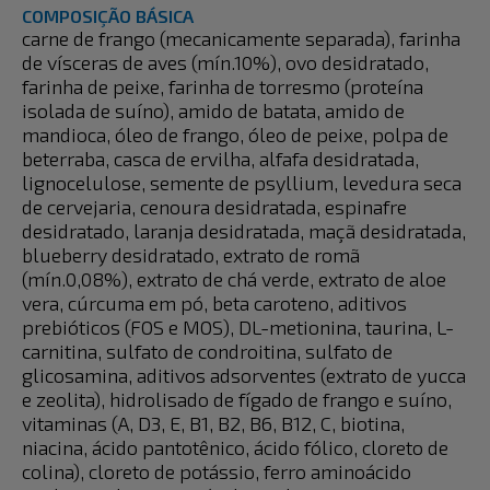
COMPOSIÇÃO BÁSICA
carne de frango (mecanicamente separada), farinha
de vísceras de aves (mín.10%), ovo desidratado,
farinha de peixe, farinha de torresmo (proteína
isolada de suíno), amido de batata, amido de
mandioca, óleo de frango, óleo de peixe, polpa de
beterraba, casca de ervilha, alfafa desidratada,
lignocelulose, semente de psyllium, levedura seca
de cervejaria, cenoura desidratada, espinafre
desidratado, laranja desidratada, maçã desidratada,
blueberry desidratado, extrato de romã
(mín.0,08%), extrato de chá verde, extrato de aloe
vera, cúrcuma em pó, beta caroteno, aditivos
prebióticos (FOS e MOS), DL-metionina, taurina, L-
carnitina, sulfato de condroitina, sulfato de
glicosamina, aditivos adsorventes (extrato de yucca
e zeolita), hidrolisado de fígado de frango e suíno,
vitaminas (A, D3, E, B1, B2, B6, B12, C, biotina,
niacina, ácido pantotênico, ácido fólico, cloreto de
colina), cloreto de potássio, ferro aminoácido