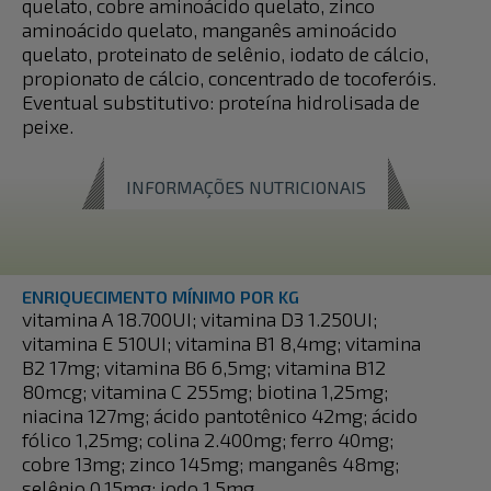
quelato, cobre aminoácido quelato, zinco
aminoácido quelato, manganês aminoácido
quelato, proteinato de selênio, iodato de cálcio,
propionato de cálcio, concentrado de tocoferóis.
Eventual substitutivo: proteína hidrolisada de
peixe.
INFORMAÇÕES NUTRICIONAIS
ENRIQUECIMENTO MÍNIMO POR KG
vitamina A 18.700UI; vitamina D3 1.250UI;
vitamina E 510UI; vitamina B1 8,4mg; vitamina
B2 17mg; vitamina B6 6,5mg; vitamina B12
80mcg; vitamina C 255mg; biotina 1,25mg;
niacina 127mg; ácido pantotênico 42mg; ácido
fólico 1,25mg; colina 2.400mg; ferro 40mg;
cobre 13mg; zinco 145mg; manganês 48mg;
selênio 0,15mg; iodo 1,5mg.