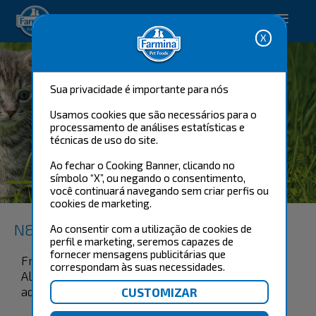
Happy pet. Happy you.
Sua privacidade é importante para nós
Usamos cookies que são necessários para o
processamento de análises estatísticas e
técnicas de uso do site.
Ao fechar o Cooking Banner, clicando no
símbolo “X”, ou negando o consentimento,
FRANGO & ROMÃ ADULT
você continuará navegando sem criar perfis ou
cookies de marketing.
N&D Prime Feline
Ao consentir com a utilização de cookies de
perfil e marketing, seremos capazes de
fornecer mensagens publicitárias que
Frango e Romã
correspondam às suas necessidades.
Alimento completo e balanceado para gatos
adultos