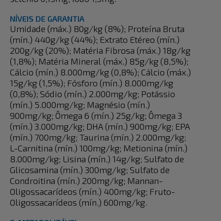
NÍVEIS DE GARANTIA
Umidade (máx.) 80g/kg (8%); Proteína Bruta
(mín.) 440g/kg (44%); Extrato Etéreo (mín.)
200g/kg (20%); Matéria Fibrosa (máx.) 18g/kg
(1,8%); Matéria Mineral (máx.) 85g/kg (8,5%);
Cálcio (mín.) 8.000mg/kg (0,8%); Cálcio (máx.)
15g/kg (1,5%); Fósforo (mín.) 8.000mg/kg
(0,8%); Sódio (mín.) 2.000mg/kg; Potássio
(mín.) 5.000mg/kg; Magnésio (mín.)
900mg/kg; Ômega 6 (mín.) 25g/kg; Ômega 3
(mín.) 3.000mg/kg; DHA (mín.) 900mg/kg; EPA
(mín.) 700mg/kg; Taurina (mín.) 2.000mg/kg;
L-Carnitina (mín.) 100mg/kg; Metionina (mín.)
8.000mg/kg; Lisina (mín.) 14g/kg; Sulfato de
Glicosamina (mín.) 300mg/kg; Sulfato de
Condroitina (mín.) 200mg/kg; Mannan-
Oligossacarídeos (mín.) 400mg/kg; Fruto-
Oligossacarídeos (mín.) 600mg/kg.