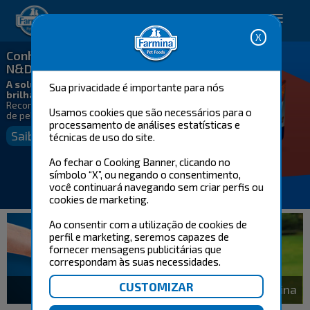
Happy pet. Happy you.
Conheça N&D White e
N&D Brown
A solução para pelos macios e
Sua privacidade é importante para nós
brilhantes
Recomendado para cães adultos
Usamos cookies que são necessários para o
de pelagem branca e marrom
processamento de análises estatísticas e
Saiba mais
técnicas de uso do site.
Ao fechar o Cooking Banner, clicando no
símbolo “X”, ou negando o consentimento,
você continuará navegando sem criar perfis ou
cookies de marketing.
Ao consentir com a utilização de cookies de
perfil e marketing, seremos capazes de
fornecer mensagens publicitárias que
correspondam às suas necessidades.
Pet Care
Sua Consultora Farmina