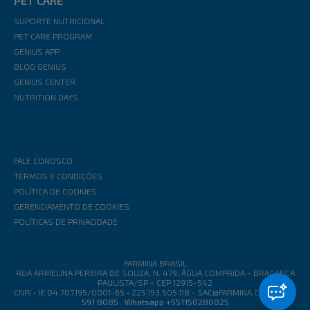
PET CARE
SUPORTE NUTRICIONAL
PET CARE PROGRAM
GENIUS APP
BLOG GENIUS
GENIUS CENTER
NUTRITION DAYS
FALE CONOSCO
TERMOS E CONDIÇÕES
POLÍTICA DE COOKIES
GERENCIAMENTO DE COOKIES
POLÍTICAS DE PRIVACIDADE
FARMINA BRASIL
RUA ARMELINA PEREIRA DE SOUZA, N. 479, ÁGUA COMPRIDA - BRAGANÇA
PAULISTA/SP - CEP 12915-542
CNPJ • IE 04.707.195/0001-65 • 225.193.505.118
-
SAC@FARMINA.COM
0800
591 8085 . Whatsapp +551150280025