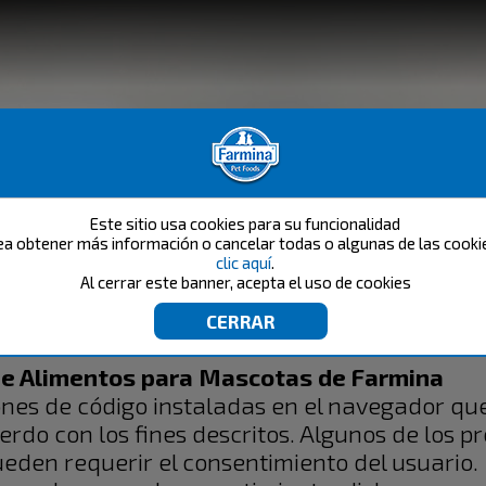
Este sitio usa cookies para su funcionalidad
ea obtener más información o cancelar todas o algunas de las cook
clic aquí
.
Al cerrar este banner, acepta el uso de cookies
COOKIE POLICY
 de Alimentos para Mascotas de Farmina​
ones de código instaladas en el navegador que
erdo con los fines descritos. Algunos de los p
ueden requerir el consentimiento del usuario.