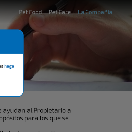
Pet Food
Pet Care
La Compañia
ies
haga
 ayudan al Propietario a
ropósitos para los que se