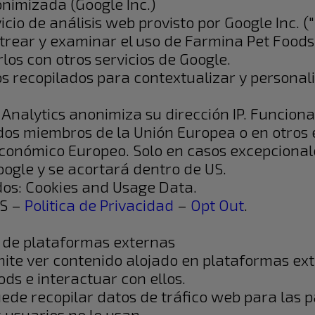
onimizada (Google Inc.)
cio de análisis web provisto por Google Inc. ("
trear y examinar el uso de Farmina Pet Foods
los con otros servicios de Google.
s recopilados para contextualizar y personali
Analytics anonimiza su dirección IP. Funciona 
ados miembros de la Unión Europea o en otros
conómico Europeo. Solo en casos excepcionales
oogle y se acortará dentro de US.
dos: Cookies and Usage Data.
US –
Politica de Privacidad
–
Opt Out
.
o de plataformas externas
ermite ver contenido alojado en plataformas e
ds e interactuar con ellos.
uede recopilar datos de tráfico web para las 
s usuarios no lo usan.