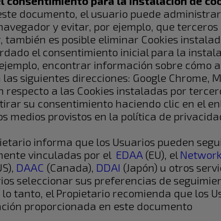
l consentimiento para la instalación de coo
ste documento, el usuario puede administrar 
avegador y evitar, por ejemplo, que terceros i
 también es posible eliminar Cookies instalad
ado el consentimiento inicial para la instalac
 ejemplo, encontrar información sobre cómo a
las siguientes direcciones: Google Chrome, Moz
n respecto a las Cookies instaladas por terce
tirar su consentimiento haciendo clic en el e
 los medios provistos en la política de privaci
pietario informa que los Usuarios pueden segui
emente vinculadas por el
EDAA
(EU), el
Network 
US),
DAAC
(Canada),
DDAI
(Japón) u otros servi
rios seleccionar sus preferencias de seguimie
 lo tanto, el Propietario recomienda que los 
ación proporcionada en este documento