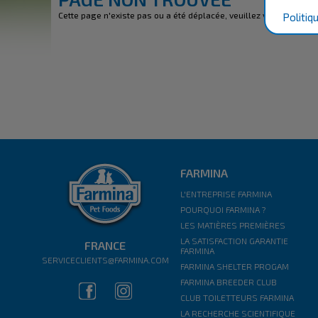
Cette page n'existe pas ou a été déplacée, veuillez vérifier l'adr
Politiq
FARMINA
L'ENTREPRISE FARMINA
POURQUOI FARMINA ?
LES MATIÈRES PREMIÈRES
LA SATISFACTION GARANTIE
FRANCE
FARMINA
SERVICECLIENTS@FARMINA.COM
FARMINA SHELTER PROGAM
FARMINA BREEDER CLUB
CLUB TOILETTEURS FARMINA
LA RECHERCHE SCIENTIFIQUE