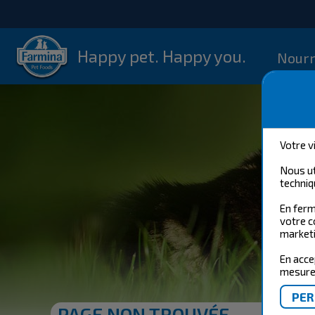
Happy pet. Happy you.
Nourr
Votre v
Nous ut
techniq
En ferm
votre c
marketi
En acce
mesure 
PAGE NON TROUVÉE