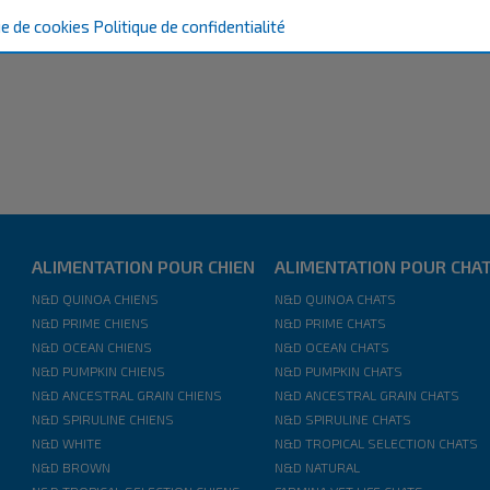
esse.
ue de cookies
Politique de confidentialité
ALIMENTATION POUR CHIEN
ALIMENTATION POUR CHA
N&D QUINOA CHIENS
N&D QUINOA CHATS
N&D PRIME CHIENS
N&D PRIME CHATS
N&D OCEAN CHIENS
N&D OCEAN CHATS
N&D PUMPKIN CHIENS
N&D PUMPKIN CHATS
N&D ANCESTRAL GRAIN CHIENS
N&D ANCESTRAL GRAIN CHATS
N&D SPIRULINE CHIENS
N&D SPIRULINE CHATS
N&D WHITE
N&D TROPICAL SELECTION CHATS
N&D BROWN
N&D NATURAL