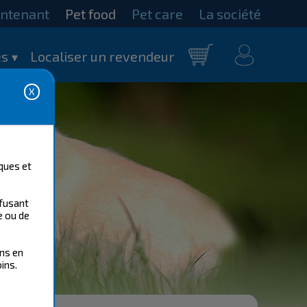
intenant
Pet food
Pet care
La société
mon
s
Localiser un revendeur
Panier
compte
ques et
efusant
e ou de
ons en
ins.