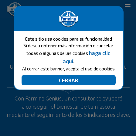
Pet Care Solutions.
Este sitio usa cookies para su funcionalidad
FarminaGenius App
Si desea obtener más información o cancelar
haga clic
todas o algunas de las cookies
aquí
.
Un amigo brillante que te ayudará a cuidar de tu
Al cerrar este banner, acepta el uso de cookies
mascota.
Con Farmina Genius, un consultor te ayudará
a conseguir el bienestar de tu mascota
mediante el seguimiento de los 5 indicadores clave.