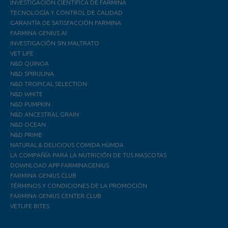
INVESTIGACIÓN CIENTÍFICA DE FARMINA
TECNOLOGÍA Y CONTROL DE CALIDAD
GARANTÍA DE SATISFACCIÓN FARMINA
FARMINA GENIUS AI
INVESTIGACIÓN SIN MALTRATO
VET LIFE
N&D QUINOA
N&D SPIRULINA
N&D TROPICAL SELECTION
N&D WHITE
N&D PUMPKIN
N&D ANCESTRAL GRAIN
N&D OCEAN
N&D PRIME
NATURAL & DELICIOUS COMIDA HÚMDA
LA COMPAÑÍA PARA LA NUTRICIÓN DE TUS MASCOTAS
DOWNLOAD APP FARMINAGENIUS
FARMINA GENIUS CLUB
TÉRMINOS Y CONDICIONES DE LA PROMOCIÓN
FARMINA GENIUS CENTER CLUB
VETLIFE BITES