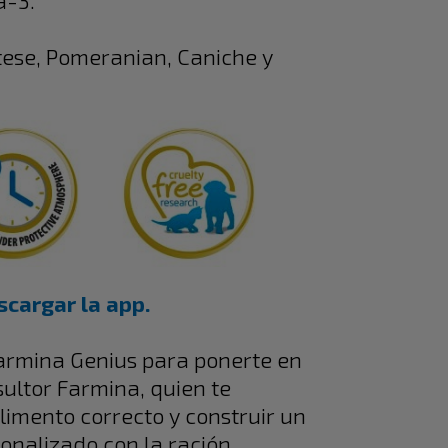
a-3.
tese, Pomeranian, Caniche y
scargar la app.
armina Genius para ponerte en
ultor Farmina, quien te
alimento correcto y construir un
sonalizado con la ración