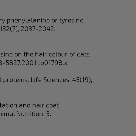
tary phenylalanine or tyrosine
 132(7), 2037-2042.
rosine on the hair colour of cats.
748-5827.2001.tb01798.x
proteins. Life Sciences, 45(19),
ntation and hair coat
imal Nutrition, 3.