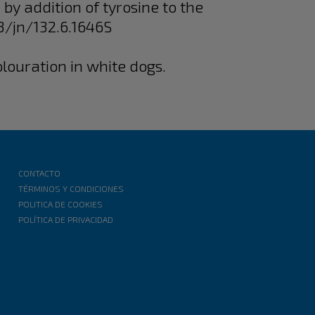
d by addition of tyrosine to the
93/jn/132.6.1646S
olouration in white dogs.
CONTACTO
TÉRMINOS Y CONDICIONES
POLITICA DE COOKIES
POLÍTICA DE PRIVACIDAD