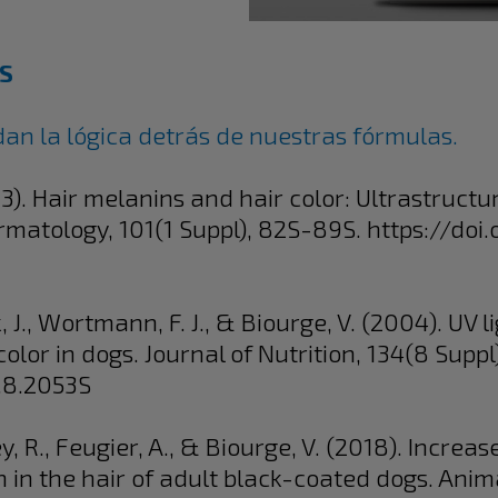
S
dan la lógica detrás de nuestras fórmulas.
1993). Hair melanins and hair color: Ultrastruc
rmatology, 101(1 Suppl), 82S-89S. https://doi.
 J., Wortmann, F. J., & Biourge, V. (2004). UV 
color in dogs. Journal of Nutrition, 134(8 Supp
4.8.2053S
y, R., Feugier, A., & Biourge, V. (2018). Increa
in the hair of adult black-coated dogs. Anima