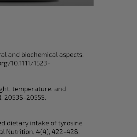
tural and biochemical aspects.
org/10.1111/1523-
light, temperature, and
l), 2053S-2055S.
sed dietary intake of tyrosine
l Nutrition, 4(4), 422-428.