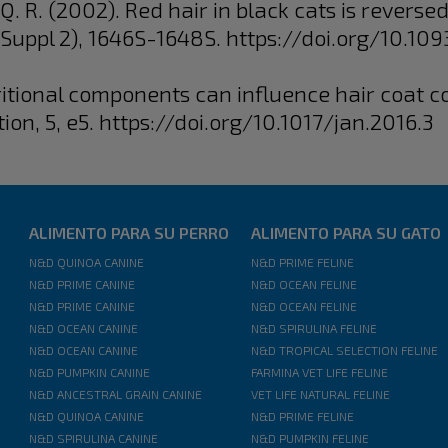
s, Q. R. (2002). Red hair in black cats is reverse
(6 Suppl 2), 1646S-1648S. https://doi.org/10.10
utritional components can influence hair coat c
ion, 5, e5. https://doi.org/10.1017/jan.2016.3
ALIMENTO PARA SU PERRO
ALIMENTO PARA SU GATO
N&D QUINOA CANINE
N&D PRIME FELINE
N&D PRIME CANINE
N&D OCEAN FELINE
N&D PRIME CANINE
N&D OCEAN FELINE
N&D OCEAN CANINE
N&D SPIRULINA FELINE
N&D OCEAN CANINE
N&D TROPICAL SELECTION FELINE
N&D PUMPKIN CANINE
FARMINA VET LIFE FELINE
N&D ANCESTRAL GRAIN CANINE
VET LIFE NATURAL FELINE
N&D QUINOA CANINE
N&D PRIME FELINE
N&D SPIRULINA CANINE
N&D PUMPKIN FELINE