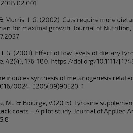
u.2018.02.001
., & Morris, J. G. (2002). Cats require more die
than for maximal growth. Journal of Nutrition,
.7.2037
, J. G. (2001). Effect of low levels of dietary ty
e, 42(4), 176-180. https://doi.org/10.1111/j.1
ine induces synthesis of melanogenesis related 
0.1016/0024-3205(89)90520-1
era, M., & Biourge, V.(2015). Tyrosine suppleme
ck coats – A pilot study. Journal of Applied An
15.8