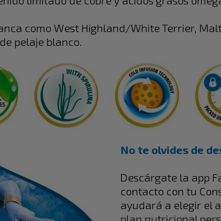
tenido limitado de cobre y ácidos grasos omeg
blanca como West Highland/White Terrier, Mal
 de pelaje blanco.
No te olvides de de
Descárgate la app F
contacto con tu Cons
ayudará a elegir el 
plan nutricional per