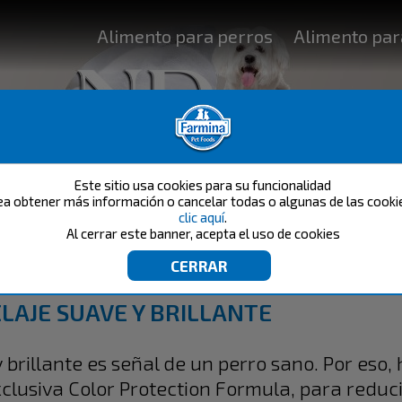
Alimento para perros
Alimento par
Este sitio usa cookies para su funcionalidad
ea obtener más información o cancelar todas o algunas de las cook
clic aquí
.
Al cerrar este banner, acepta el uso de cookies
N&D WHITE
ELAJE SUAVE Y BRILLANTE
brillante es señal de un perro sano. Por eso
exclusiva Color Protection Formula, para reduc