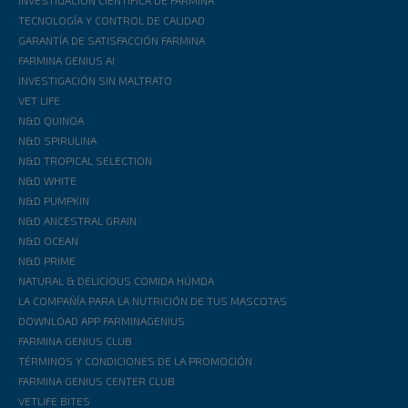
INVESTIGACIÓN CIENTÍFICA DE FARMINA
TECNOLOGÍA Y CONTROL DE CALIDAD
GARANTÍA DE SATISFACCIÓN FARMINA
FARMINA GENIUS AI
INVESTIGACIÓN SIN MALTRATO
VET LIFE
N&D QUINOA
N&D SPIRULINA
N&D TROPICAL SELECTION
N&D WHITE
N&D PUMPKIN
N&D ANCESTRAL GRAIN
N&D OCEAN
N&D PRIME
NATURAL & DELICIOUS COMIDA HÚMDA
LA COMPAÑÍA PARA LA NUTRICIÓN DE TUS MASCOTAS
DOWNLOAD APP FARMINAGENIUS
FARMINA GENIUS CLUB
TÉRMINOS Y CONDICIONES DE LA PROMOCIÓN
FARMINA GENIUS CENTER CLUB
VETLIFE BITES